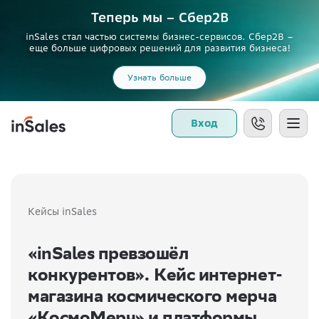
Теперь мы – Сбер2B
inSales стал частью системы бизнес-сервисов. Сбер2В –
еще больше цифровых решений для развития бизнеса!
Узнать больше
Вход
Кейсы inSales
«inSales превзошёл
конкурентов». Кейс интернет-
магазина космического мерча
«КосмоМерч» и платформы