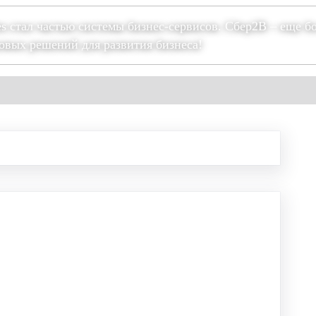
es стал частью системы бизнес-сервисов. Сбер2В – еще б
овых решений для развития бизнеса!