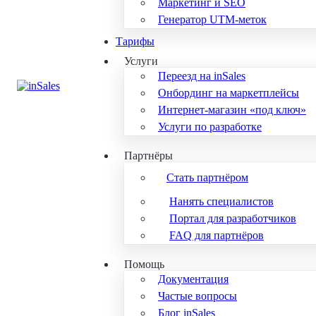
Маркетинг и SEO
Генератор UTM-меток
Тарифы
Услуги
Переезд на inSales
Онбординг на маркетплейсы
Интернет-магазин «под ключ»
Услуги по разработке
Партнёры
Стать партнёром
Нанять специалистов
Портал для разработчиков
FAQ для партнёров
Помощь
Документация
Частые вопросы
Блог inSales