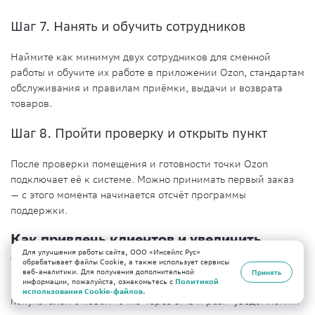
Шаг 7. Нанять и обучить сотрудников
Наймите как минимум двух сотрудников для сменной
работы и обучите их работе в приложении Ozon, стандартам
обслуживания и правилам приёмки, выдачи и возврата
товаров.
Шаг 8. Пройти проверку и открыть пункт
После проверки помещения и готовности точки Ozon
подключает её к системе. Можно принимать первый заказ
— с этого момента начинается отсчёт программы
поддержки.
Как привлечь клиентов и увеличить
Для улучшения работы сайта, ООО «Инсейлс Рус»
оборот ПВЗ Ozon
обрабатывает файлы Cookie, а также использует сервисы
веб-аналитики. Для получения дополнительной
Принять
информации, пожалуйста, ознакомьтесь с
Политикой
После открытия Ozon сам уведомляет ближайших
использования Cookie-файлов.
покупателей о новой точке через SMS и push-уведомления.