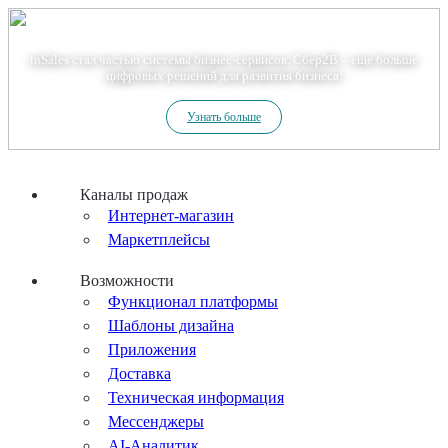
Теперь мы – Сбер2B
inSales стал частью системы бизнес-сервисов. Сбер2В – еще больше
цифровых решений для развития бизнеса!
Узнать больше
Каналы продаж
Интернет-магазин
Маркетплейсы
Возможности
Функционал платформы
Шаблоны дизайна
Приложения
Доставка
Техническая информация
Мессенджеры
AI-Аналитик