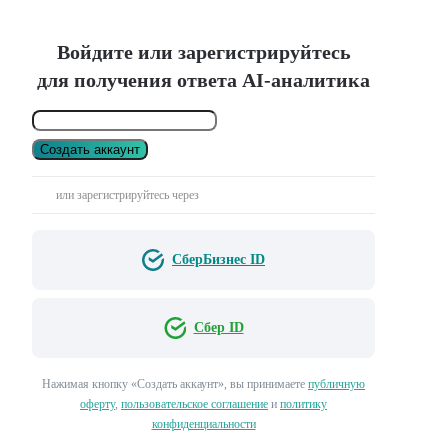
Войдите или зарегистрируйтесь
для получения ответа AI-аналитика
Создать аккаунт
или зарегистрируйтесь через
СберБизнес ID
Сбер ID
Нажимая кнопку «Создать аккаунт», вы принимаете
публичную
оферту
,
пользовательское соглашение
и
политику
конфиденциальности