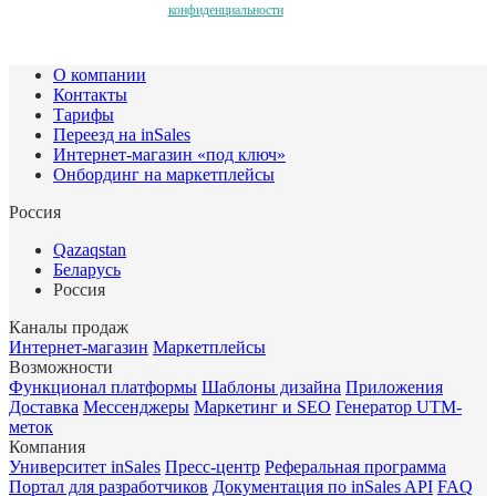
конфиденциальности
О компании
Контакты
Тарифы
Переезд на inSales
Интернет-магазин «под ключ»
Онбординг на маркетплейсы
Россия
Qazaqstan
Беларусь
Россия
Каналы продаж
Интернет-магазин
Маркетплейсы
Возможности
Функционал платформы
Шаблоны дизайна
Приложения
Доставка
Мессенджеры
Маркетинг и SEO
Генератор UTM-
меток
Компания
Университет inSales
Пресс-центр
Реферальная программа
Портал для разработчиков
Документация по inSales API
FAQ