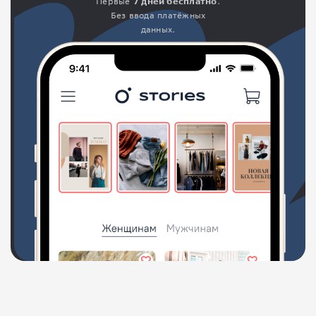
Первые
7 дней бесплатно
.
Без ввода платёжных
данных.