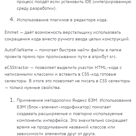
процесс пойдёт если установить IDE (интегрированную
среду разработки).
Использование плагинов в редакторе кода
.
Emmet — даёт возможность верстальщику использовать
сокращения кода вместо ручного ввода целых конструкций.
AutoFileName — помогает быстрее найти файлы в папке
проекта прямо при прописывании пути в атрибут src.
eCSStractor — позволяет выделить участок HTML-кода с
написанными классами и вставить в CSS-код готовые
селекторы. В итоге это позволяет не писать в CSS селекторы
— только нужные свойства.
Применение методологии Яндекс БЭМ
. Использование
БЭМ (блок–элемент–модификатор) помогает
создавать расширяемые и повторно используемые
компоненты интерфейса. Это значительно сокращает
время на продумывание названий классов или
зависимости элементов друг от друга.