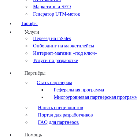
Маркетинг и SEO
Генератор UTM-меток
Тарифы
Услуги
Переезд на inSales
Онбординг на маркетплейсы
Интернет-магазин «под ключ»
Услуги по разработке
Партнёры
Стать партнёром
Реферальная программа
Многоуровневая партнёрская програм
Нанять специалистов
Портал для разработчиков
FAQ для партнёров
Помощь