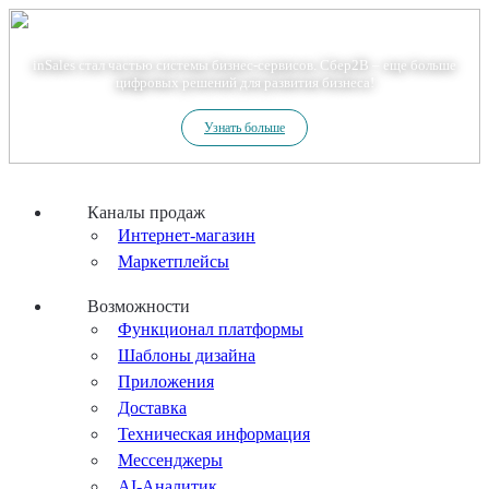
Теперь мы – Сбер2B
inSales стал частью системы бизнес-сервисов. Сбер2В – еще больше
цифровых решений для развития бизнеса!
Узнать больше
Каналы продаж
Интернет-магазин
Маркетплейсы
Возможности
Функционал платформы
Шаблоны дизайна
Приложения
Доставка
Техническая информация
Мессенджеры
AI-Аналитик