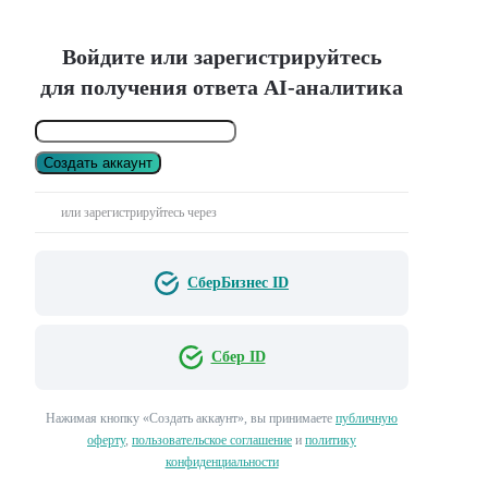
Войдите или зарегистрируйтесь
для получения ответа AI-аналитика
Создать аккаунт
или зарегистрируйтесь через
СберБизнес ID
Сбер ID
Нажимая кнопку «Создать аккаунт», вы принимаете
публичную
оферту
,
пользовательское соглашение
и
политику
конфиденциальности