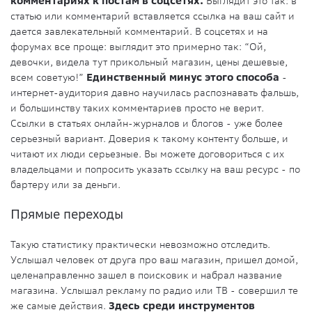
комментариях к постам в соцсетях.
Выглядит это так: в
статью или комментарий вставляется ссылка на ваш сайт и
дается завлекательный комментарий. В соцсетях и на
форумах все проще: выглядит это примерно так: “Ой,
девочки, видела тут прикольный магазин, цены дешевые,
всем советую!”
Единственный минус этого способа
-
интернет-аудитория давно научилась распознавать фальшь,
и большинству таких комментариев просто не верит.
Ссылки в статьях онлайн-журналов и блогов - уже более
серьезный вариант. Доверия к такому контенту больше, и
читают их люди серьезные. Вы можете договориться с их
владельцами и попросить указать ссылку на ваш ресурс - по
бартеру или за деньги.
Прямые переходы
Такую статистику практически невозможно отследить.
Услышал человек от друга про ваш магазин, пришел домой,
целенаправленно зашел в поисковик и набрал название
магазина. Услышал рекламу по радио или ТВ - совершил те
же самые действия.
Здесь среди инструментов