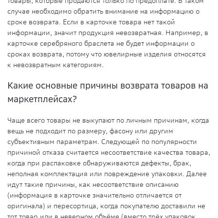
товары, которые продаются только по предоплате. В таком
случае необходимо обратить внимание на информацию о
сроке возврата. Если в карточке товара нет такой
информации, значит продукция невозвратная. Например, в
карточке серебряного браслета не будет информации о
сроках возврата, потому что ювелирные изделия относятся
к невозвратным категориям.
Какие основные причины возврата товаров на
маркетплейсах?
Чаще всего товары не выкупают по личным причинам, когда
вещь не подходит по размеру, фасону или другим
субъективным параметрам. Следующей по популярности
причиной
отказа
считается несоответствие качества товара,
когда при распаковке обнаруживаются
дефекты
,
брак
,
неполная комплектация или повреждение упаковки. Далее
идут такие причины, как несоответствие описанию
(информация в карточке значительно отличается от
оригинала) и пересортица, когда
покупателю
доставили не
тот товар или в неверном объёме (вместо трёх упаковок