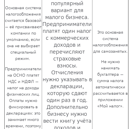
популярный
Основная система
вариант для
налогообложения
малого бизнеса.
считается базовой
Предприниматели
— её присваивают
платят один налог
Это основная
компании по
с коммерческих
система
умолчанию, если
доходов и
налогообложения
она не выбирает
перечисляют
для самозанятых.
специальный
страховые
режим.
Не нужно
взносы.
нанимать
Предприниматели
Отчисления
бухгалтера —
на ОСНО платят
нужно указывать в
сумма налога
НДС и НДФЛ —
декларации,
автоматически
налог на доходы
которую сдают
рассчитывается в
физических лиц.
один раз в год.
приложении
Оплаты нужно
«Мой налог».
Дополнительно
фиксировать в
декларациях: это
бизнесу нужно
занимает много
вести книгу учёта
времени, поэтому
доходов и