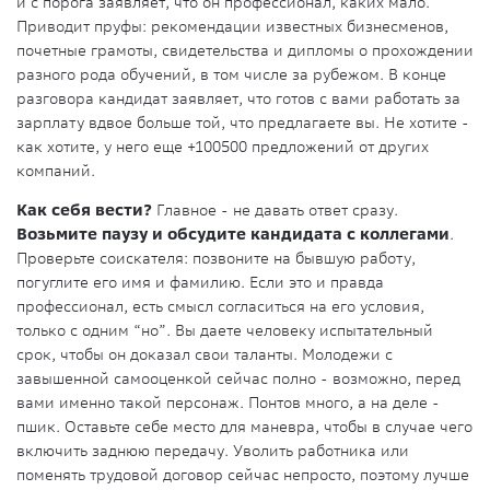
и с порога заявляет, что он профессионал, каких мало.
Приводит пруфы: рекомендации известных бизнесменов,
почетные грамоты, свидетельства и дипломы о прохождении
разного рода обучений, в том числе за рубежом. В конце
разговора кандидат заявляет, что готов с вами работать за
зарплату вдвое больше той, что предлагаете вы. Не хотите -
как хотите, у него еще +100500 предложений от других
компаний.
Как себя вести?
Главное - не давать ответ сразу.
Возьмите паузу и обсудите кандидата с коллегами
.
Проверьте соискателя: позвоните на бывшую работу,
погуглите его имя и фамилию. Если это и правда
профессионал, есть смысл согласиться на его условия,
только с одним “но”. Вы даете человеку испытательный
срок, чтобы он доказал свои таланты. Молодежи с
завышенной самооценкой сейчас полно - возможно, перед
вами именно такой персонаж. Понтов много, а на деле -
пшик. Оставьте себе место для маневра, чтобы в случае чего
включить заднюю передачу. Уволить работника или
поменять трудовой договор сейчас непросто, поэтому лучше