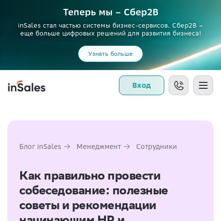
Теперь мы – Сбер2B
inSales стал частью системы бизнес-сервисов. Сбер2В –
еще больше цифровых решений для развития бизнеса!
Узнать больше
Вход
Блог inSales
Менеджмент
Сотрудники
Как правильно провести
собеседование: полезные
советы и рекомендации
начинающим HR и