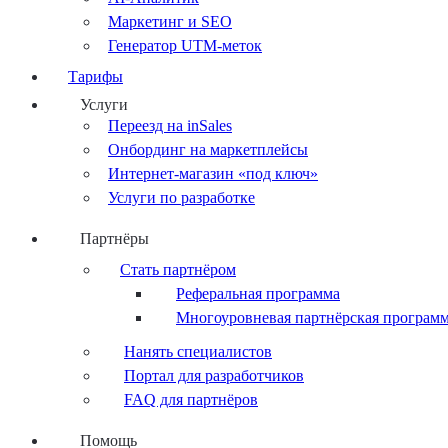
Маркетинг и SEO
Генератор UTM-меток
Тарифы
Услуги
Переезд на inSales
Онбординг на маркетплейсы
Интернет-магазин «под ключ»
Услуги по разработке
Партнёры
Стать партнёром
Реферальная программа
Многоуровневая партнёрская програм
Нанять специалистов
Портал для разработчиков
FAQ для партнёров
Помощь