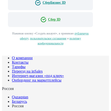
СберБизнес ID
Сбер ID
Нажимая кнопку «Создать аккаунт», я принимаю
публичную
оферту
,
пользовательское соглашение
и
политику
конфиденциальности
О компании
Контакты
Тарифы
Переезд на inSales
Интернет-магазин «под ключ»
Онбординг на маркетплейсы
Россия
Qazaqstan
Беларусь
Россия