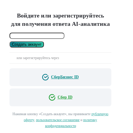
Войдите или зарегистрируйтесь
для получения ответа AI-аналитика
Создать аккаунт
или зарегистрируйтесь через
СберБизнес ID
Сбер ID
Нажимая кнопку «Создать аккаунт», вы принимаете
публичную
оферту
,
пользовательское соглашение
и
политику
конфиденциальности