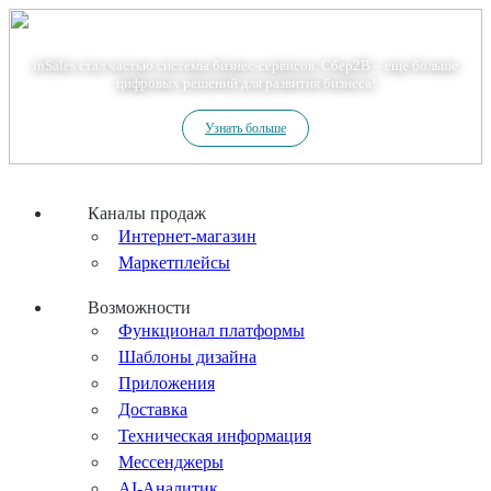
Теперь мы – Сбер2B
inSales стал частью системы бизнес-сервисов. Сбер2В – еще больше
цифровых решений для развития бизнеса!
Узнать больше
Каналы продаж
Интернет-магазин
Маркетплейсы
Возможности
Функционал платформы
Шаблоны дизайна
Приложения
Доставка
Техническая информация
Мессенджеры
AI-Аналитик