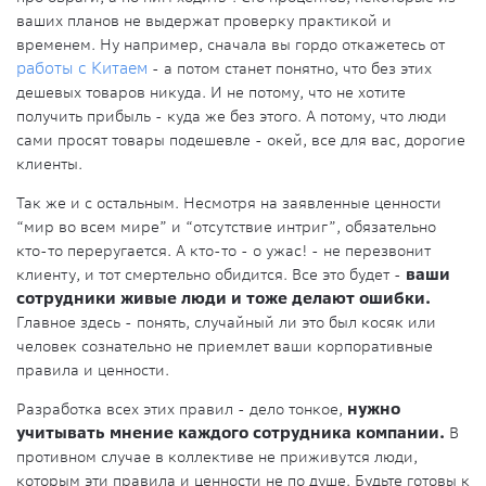
ваших планов не выдержат проверку практикой и
временем. Ну например, сначала вы гордо откажетесь от
работы с Китаем
- а потом станет понятно, что без этих
дешевых товаров никуда. И не потому, что не хотите
получить прибыль - куда же без этого. А потому, что люди
сами просят товары подешевле - окей, все для вас, дорогие
клиенты.
Так же и с остальным. Несмотря на заявленные ценности
“мир во всем мире” и “отсутствие интриг”, обязательно
кто-то переругается. А кто-то - о ужас! - не перезвонит
клиенту, и тот смертельно обидится. Все это будет -
ваши
сотрудники живые люди и тоже делают ошибки.
Главное здесь - понять, случайный ли это был косяк или
человек сознательно не приемлет ваши корпоративные
правила и ценности.
Разработка всех этих правил - дело тонкое,
нужно
учитывать мнение каждого сотрудника компании.
В
противном случае в коллективе не приживутся люди,
которым эти правила и ценности не по душе. Будьте готовы к