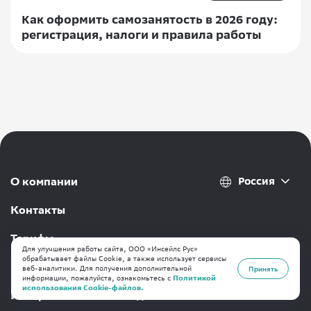
Как оформить самозанятость в 2026 году:
регистрация, налоги и правила работы
Россия
О компании
Контакты
Тарифы
Для улучшения работы сайта, ООО «Инсейлс Рус»
обрабатывает файлы Cookie, а также использует сервисы
Переезд на inSales
веб-аналитики. Для получения дополнительной
Принять
информации, пожалуйста, ознакомьтесь с
Политикой
использования Cookie-файлов.
Интернет-магазин «под ключ»