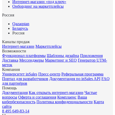
Интернет-магазин «под ключ»
Онбординг на маркетплейсы
Россия
Qazaqstan
Беларусь
Россия
Каналы продаж
Интернет-магазин
Маркетплейсы
Возможности
Функционал платформы
Шаблоны дизайна
Приложения
Доставка
Мессенджеры
Маркетинг и SEO
Генератор UTM-
меток
Компания
Университет inSales
Пресс-центр
Реферальная программа
Портал для разработчиков
Документация по inSales API
FAQ
для партнёров
Помощь
Документация
Как открыть интернет-магазин
Частые
вопросы
Оферта и соглашения
Комплаенс
Ваша
кибербезопасность
Политика конфиденциальности
Карта
сайта
8 495 649-83-14