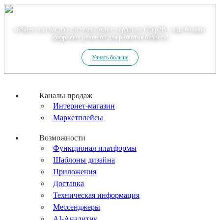
Теперь мы – Сбер2B
inSales стал частью системы бизнес-сервисов. Сбер2В – еще больше
цифровых решений для развития бизнеса!
Узнать больше
Каналы продаж
Интернет-магазин
Маркетплейсы
Возможности
Функционал платформы
Шаблоны дизайна
Приложения
Доставка
Техническая информация
Мессенджеры
AI-Аналитик