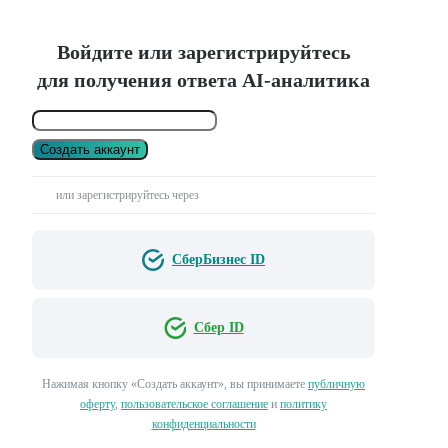
Войдите или зарегистрируйтесь
для получения ответа AI-аналитика
Создать аккаунт
или зарегистрируйтесь через
СберБизнес ID
Сбер ID
Нажимая кнопку «Создать аккаунт», вы принимаете
публичную
оферту
,
пользовательское соглашение
и
политику
конфиденциальности