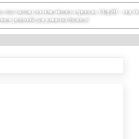
es стал частью системы бизнес-сервисов. Сбер2В – еще б
овых решений для развития бизнеса!