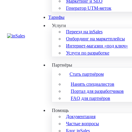
Маркетинг и SEO
Генератор UTM-меток
Тарифы
Услуги
Переезд на inSales
Онбординг на маркетплейсы
Интернет-магазин «под ключ»
Услуги по разработке
Партнёры
Стать партнёром
Нанять специалистов
Портал для разработчиков
FAQ для партнёров
Помощь
Документация
Частые вопросы
Блог inSales