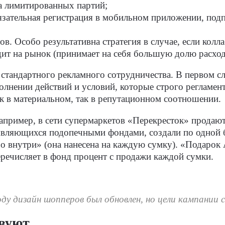
ка лимитированных партий;
язательная регистрация в мобильном приложении, подп
ов. Особо результативна стратегия в случае, если ко
дит на рынок (принимает на себя большую долю расход
тандартного рекламного сотрудничества. В первом слу
олнении действий и условий, которые строго регламен
к в материальном, так в репутационном соотношении.
апример, в сети супермаркетов «Перекресток» продаю
 являющихся подопечными фондами, создали по одной 
 внутри» (она нанесена на каждую сумку). «Подарок 
еречисляет в фонд процент с продажи каждой сумки.
оду дизайн шопперов был обновлен, но цели кампании 
твуют