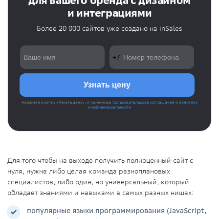
для вашего бренда с дизайном
и интеграциями
Более 20 000 сайтов уже создано на inSales
Нажимая кнопку «Узнать цену», я принимаю
пользовательское соглашение
и
политику
конфиденциальности
Для того чтобы на выходе получить полноценный сайт с
нуля, нужна либо целая команда разноплановых
специалистов, либо один, но универсальный, который
обладает знаниями и
навыками
в самых разных нишах:
популярные языки программирования (
JavaScript
,