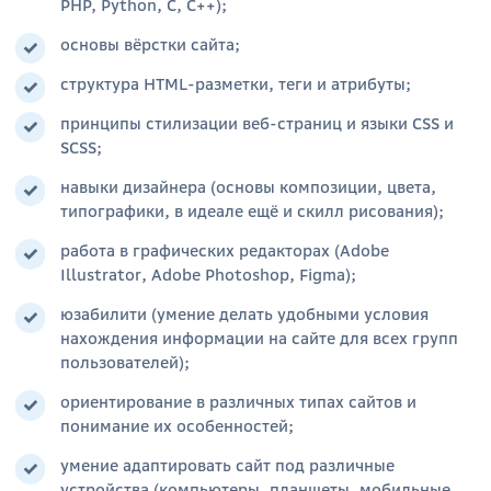
PHP,
Python
, С, С++);
основы вёрстки сайта;
структура
HTML
-разметки, теги и атрибуты;
принципы стилизации веб-страниц и языки
CSS
и
SCSS;
навыки дизайнера (основы композиции, цвета,
типографики, в идеале ещё и скилл рисования);
работа в графических редакторах (Adobe
Illustrator, Adobe Photoshop, Figma);
юзабилити (умение делать удобными условия
нахождения информации на сайте для всех групп
пользователей
);
ориентирование в различных типах сайтов и
понимание их особенностей;
умение адаптировать сайт под различные
устройства (компьютеры, планшеты, мобильные