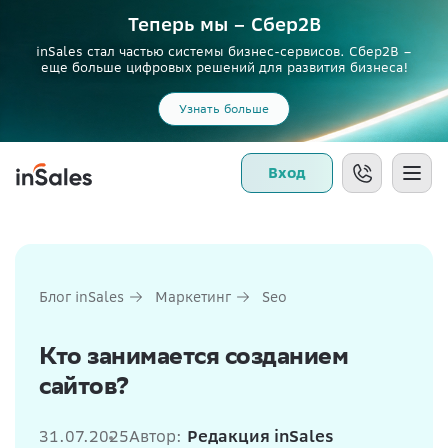
Теперь мы – Сбер2B
inSales стал частью системы бизнес-сервисов. Сбер2В –
еще больше цифровых решений для развития бизнеса!
Узнать больше
Вход
Блог inSales
Маркетинг
Seo
Кто занимается созданием
сайтов?
31.07.2025
Автор:
Редакция inSales