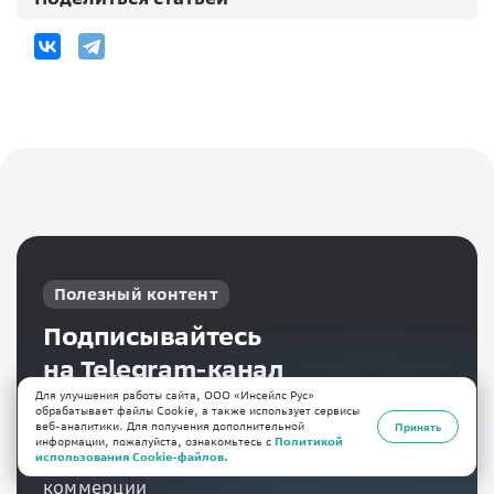
Полезный контент
Подписывайтесь
на Telegram-канал
«О чём говорят селлеры»
Для улучшения работы сайта, ООО «Инсейлс Рус»
обрабатывает файлы Cookie, а также использует сервисы
веб-аналитики. Для получения дополнительной
Принять
Пишем о новостях и главных
информации, пожалуйста, ознакомьтесь с
Политикой
использования Cookie-файлов.
событиях в мире электронной
коммерции