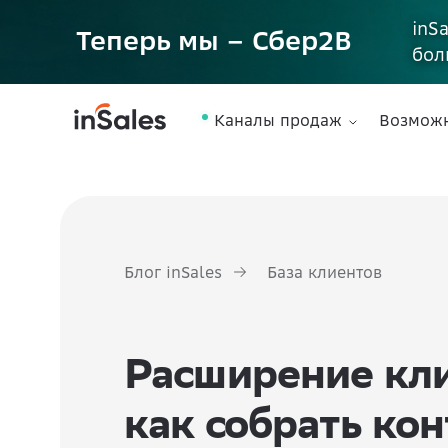
inS
Теперь мы – Сбер2B
бол
Каналы продаж
Возмож
Блог inSales
База клиентов
Расширение кли
как собрать ко