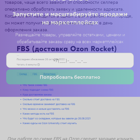
товаров, чаще всего зависит от способности селлера
оперативно обработать заявку и удаленности адресата.
Запустите и масштабируйте продажи
Когда клиент находится в одном с вами районе или городе,
на маркетплейсах
он может получить приобретенный продукт в день
оформления заказа.
Размещайте товары, управляйте остатками, ценами и
обрабатывайте заказы сразу на всех маркетплейсах
Попробовать бесплатно
При работе по схеме FBS на Ozon следует заранее изучить