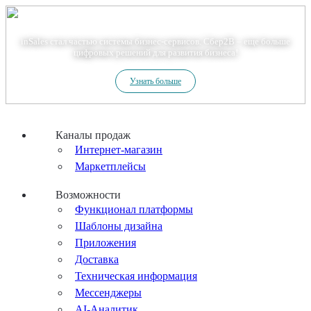
Теперь мы – Сбер2B
inSales стал частью системы бизнес-сервисов. Сбер2В – еще больше
цифровых решений для развития бизнеса!
Узнать больше
Каналы продаж
Интернет-магазин
Маркетплейсы
Возможности
Функционал платформы
Шаблоны дизайна
Приложения
Доставка
Техническая информация
Мессенджеры
AI-Аналитик