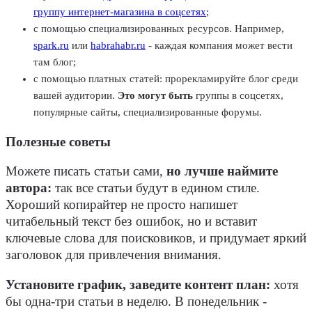
группу интернет-магазина в соцсетях
;
с помощью специализированных ресурсов. Например,
spark.ru
или
habrahabr.ru
- каждая компания может вести
там блог;
с помощью платных статей: прорекламируйте блог среди
вашей аудитории.
Это могут быть
группы в соцсетях,
популярные сайты, специализированные форумы.
Полезные советы
Можете писать статьи сами,
но лучше наймите
автора:
так все статьи будут в едином стиле.
Хороший копирайтер не просто напишет
читабельный текст без ошибок, но и вставит
ключевые слова для поисковиков, и придумает яркий
заголовок для привлечения внимания.
Установите график, заведите контент план:
хотя
бы одна-три статьи в неделю. В понедельник -