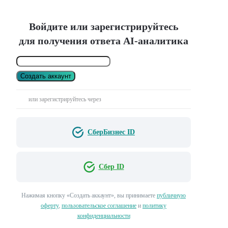
Войдите или зарегистрируйтесь
для получения ответа AI-аналитика
Создать аккаунт
или зарегистрируйтесь через
СберБизнес ID
Сбер ID
Нажимая кнопку «Создать аккаунт», вы принимаете
публичную
оферту
,
пользовательское соглашение
и
политику
конфиденциальности