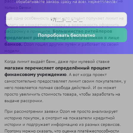
рассмотрением заявки занимается команда проекта, а не
обрабатывайте заказы сразу на всех маркетплейсах
только банки.
Ещё одна особенность в том, что клиент получает лимит на
оплату не конкретного товара, а возможность оформить
рассрочку в принципе.
Большинство ритейлеров
Попробовать бесплатно
предлагают рассрочку через посредников в лице
банков.
Ozon пошёл другим путём и работает по своей
модели.
Когда лимит выдаёт банк, даже при нулевой ставке
магазин перечисляет определённый процент
финансовому учреждению
. А вот когда проект
самостоятельно предоставляет лимит своим покупателям, у
него появляется полная свобода действий. И он может
просто увеличить стоимость товара, чтобы заработать на
выдаче рассрочки.
При рассмотрении заявки Ozon не просто анализирует
историю покупок, а смотрит на показатели кредитной
истории и подгружает информацию из разных сервисов.
Поэтому можно сказать, что оценка платёжеспособности