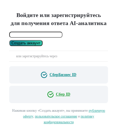
Войдите или зарегистрируйтесь
для получения ответа AI-аналитика
Создать аккаунт
или зарегистрируйтесь через
СберБизнес ID
Сбер ID
Нажимая кнопку «Создать аккаунт», вы принимаете
публичную
оферту
,
пользовательское соглашение
и
политику
конфиденциальности