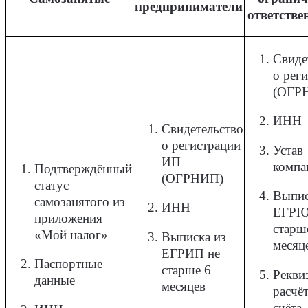
предприниматели
ответстве
Свиде
о рег
(ОГР
ИНН
Свидетельство
о регистрации
Устав
ИП
компа
Подтверждённый
(ОГРНИП)
статус
Выпис
самозанятого из
ИНН
ЕГРЮ
приложения
старш
«Мой налог»
Выписка из
месяц
ЕГРИП не
Паспортные
старше 6
Рекви
данные
месяцев
расчё
счёта