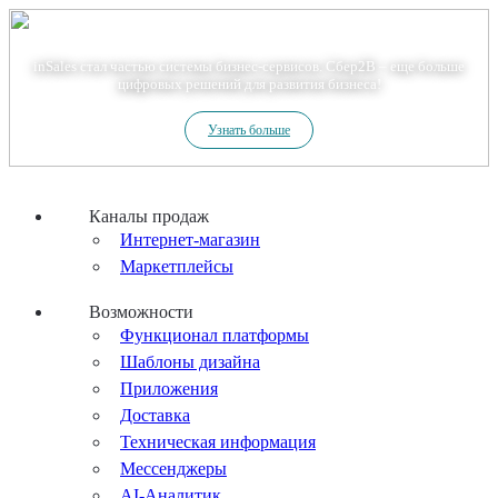
Теперь мы – Сбер2B
inSales стал частью системы бизнес-сервисов. Сбер2В – еще больше
цифровых решений для развития бизнеса!
Узнать больше
Каналы продаж
Интернет-магазин
Маркетплейсы
Возможности
Функционал платформы
Шаблоны дизайна
Приложения
Доставка
Техническая информация
Мессенджеры
AI-Аналитик