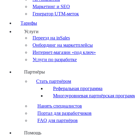
Маркетинг и SEO
Генератор UTM-меток
Тарифы
Услуги
Переезд на inSales
Онбординг на маркетплейсы
Интернет-магазин «под ключ»
Услуги по разработке
Партнёры
Стать партнёром
Реферальная программа
Многоуровневая партнёрская програм
Нанять специалистов
Портал для разработчиков
FAQ для партнёров
Помощь