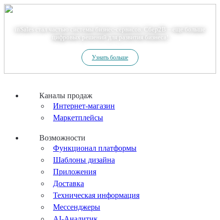
Теперь мы – Сбер2B
inSales стал частью системы бизнес-сервисов. Сбер2В – еще больше
цифровых решений для развития бизнеса!
Узнать больше
Каналы продаж
Интернет-магазин
Маркетплейсы
Возможности
Функционал платформы
Шаблоны дизайна
Приложения
Доставка
Техническая информация
Мессенджеры
AI-Аналитик