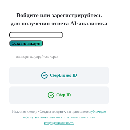
Войдите или зарегистрируйтесь
для получения ответа AI-аналитика
Создать аккаунт
или зарегистрируйтесь через
СберБизнес ID
Сбер ID
Нажимая кнопку «Создать аккаунт», вы принимаете
публичную
оферту
,
пользовательское соглашение
и
политику
конфиденциальности