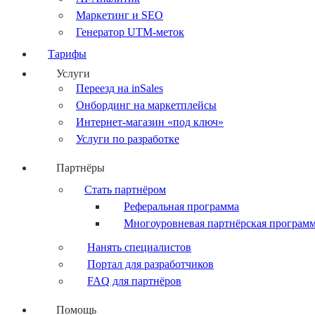
Маркетинг и SEO
Генератор UTM-меток
Тарифы
Услуги
Переезд на inSales
Онбординг на маркетплейсы
Интернет-магазин «под ключ»
Услуги по разработке
Партнёры
Стать партнёром
Реферальная программа
Многоуровневая партнёрская програм
Нанять специалистов
Портал для разработчиков
FAQ для партнёров
Помощь