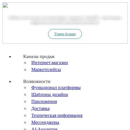
Теперь мы – Сбер2B
inSales стал частью системы бизнес-сервисов. Сбер2В – еще больше
цифровых решений для развития бизнеса!
Узнать больше
Каналы продаж
Интернет-магазин
Маркетплейсы
Возможности
Функционал платформы
Шаблоны дизайна
Приложения
Доставка
Техническая информация
Мессенджеры
AI-Аналитик