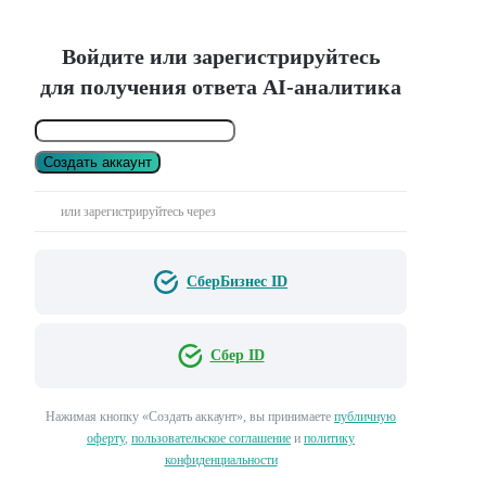
Войдите или зарегистрируйтесь
для получения ответа AI-аналитика
Создать аккаунт
или зарегистрируйтесь через
СберБизнес ID
Сбер ID
Нажимая кнопку «Создать аккаунт», вы принимаете
публичную
оферту
,
пользовательское соглашение
и
политику
конфиденциальности