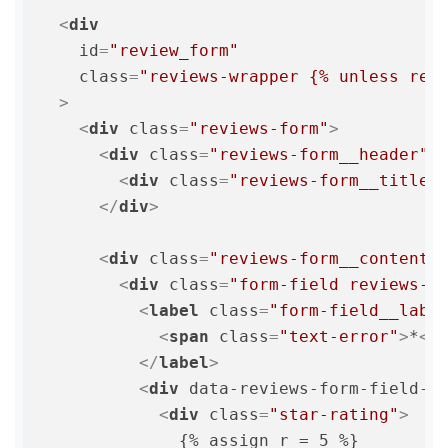
<
div
id
=
"review_form"
class
=
"reviews-wrapper {% unless rev
  >
<
div
class
=
"reviews-form"
>
<
div
class
=
"reviews-form__header"
>
<
div
class
=
"reviews-form__title"
</
div
>
<
div
class
=
"reviews-form__content"
<
div
class
=
"form-field reviews-f
<
label
class
=
"form-field__labe
<
span
class
=
"text-error"
>
*
</
</
label
>
<
div
data-reviews-form-field-a
<
div
class
=
"star-rating"
>
              {% assign r = 5 %}
