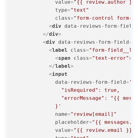
value
=
"{{ review.author }}
type
=
"text"
class
=
"form-control form-c
<
div
data-reviews-form-field
</
div
>
<
div
data-reviews-form-field-a
<
label
class
=
"form-field__la
<
span
class
=
"text-error"
>
*
</
label
>
<
input
data-reviews-form-field
=
'{

                "isRequired": true,

                "errorMessage": "{{ messa
              }'
name
=
"review[email]"
placeholder
=
"{{ messages.f
value
=
"{{ review.email }}"