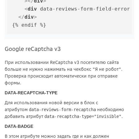
    >
</
div
>
<
div
data-reviews-form-field-error
c
</
div
>
Google reCaptcha v3
При использовании ReCaptcha v3 посетителю сайта
больше не нужно нажимать на чекбокс "Я не робот".
Проверка происходит автоматически при отправке
формы.
DATA-RECAPTCHA-TYPE
Для использования новой версии в блок с
атрибутом
необходимо
data-reviews-form-recaptcha
добавить атрибут
.
data-recaptcha-type="invisible"
DATA-BADGE
В этом атрибуте можно задать где и как должен