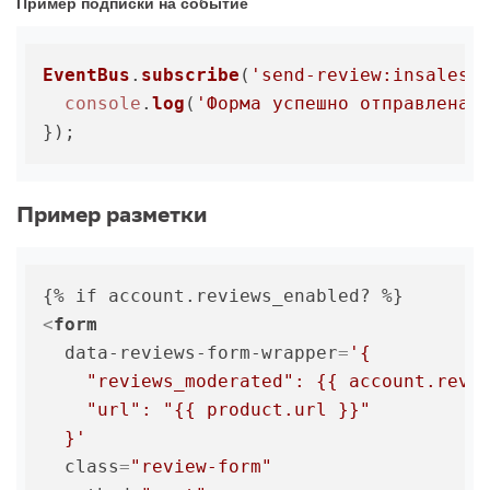
Пример подписки на событие
EventBus
.
subscribe
(
'send-review:insales:
console
.
log
(
'Форма успешно отправлена'
,
Пример разметки
<
form
data-reviews-form-wrapper
=
'{

    "reviews_moderated": {{ account.revie
    "url": "{{ product.url }}"

  }'
class
=
"review-form"