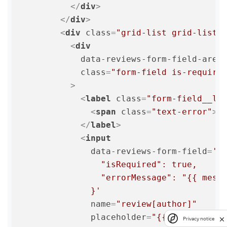
</
div
>
</
div
>
<
div
class
=
"grid-list grid-list_
<
div
data-reviews-form-field-area
class
=
"form-field is-require
          >
<
label
class
=
"form-field__la
<
span
class
=
"text-error"
>
*
</
label
>
<
input
data-reviews-form-field
=
'{

                "isRequired": true,

                "errorMessage": "{{ messa
              }'
name
=
"review[author]"
placeholder
=
"{{ messages.n
Privacy notice