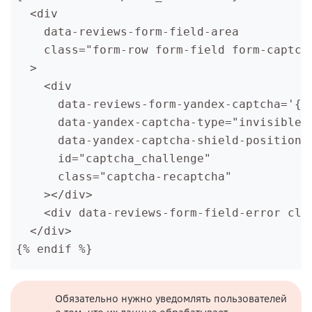
  <div
    data-reviews-form-field-area
    class="form-row form-field form-captch
  >
    <div
      data-reviews-form-yandex-captcha='{"
      data-yandex-captcha-type="invisible"
      data-yandex-captcha-shield-position=
      id="captcha_challenge"
      class="captcha-recaptcha"
    ></div>
    <div data-reviews-form-field-error cla
  </div>
{% endif %}
Обязательно нужно уведомлять пользователей