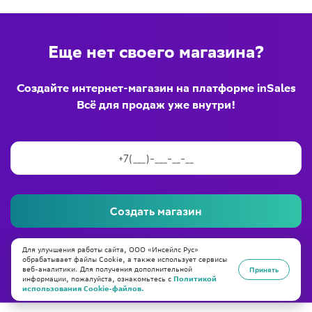
Еще нет своего магазина?
Создайте интернет-магазин на платформе inSales
Всё для продаж уже внутри!
Создать магазин
Нажимая кнопку «Создать магазин», я принимаю
публичную
Для улучшения работы сайта, ООО «Инсейлс Рус»
оферту
,
пользовательское соглашение
и
политику
обрабатывает файлы Cookie, а также использует сервисы
конфиденциальности
веб-аналитики. Для получения дополнительной
Принять
информации, пожалуйста, ознакомьтесь с
Политикой
использования Cookie-файлов.