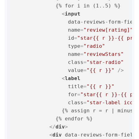
              {% for i in (1..5) %}

<
input
data-reviews-form-fiel
name
=
"review[rating]"
id
=
"star{{ r }}-{{ pro
type
=
"radio"
name
=
"reviewStars"
class
=
"star-radio"
value
=
"{{ r }}"
 />
<
label
title
=
"{{ r }}"
for
=
"star{{ r }}-{{ pr
class
=
"star-label icon
                {% assign r = r | minus: 
              {% endfor %}

</
div
>
<
div
data-reviews-form-field