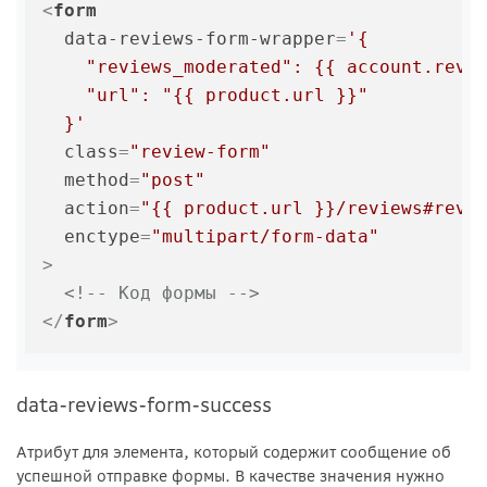
<
form
data-reviews-form-wrapper
=
'{

    "reviews_moderated": {{ account.revie
    "url": "{{ product.url }}"

  }'
class
=
"review-form"
method
=
"post"
action
=
"{{ product.url }}/reviews#revi
enctype
=
"multipart/form-data"
>
<!-- Код формы -->
</
form
>
data-reviews-form-success
Атрибут для элемента, который содержит сообщение об
успешной отправке формы. В качестве значения нужно