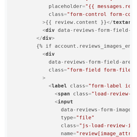
placeholder
=
"{{ messages.rev
class
=
"form-control form-con
          >
{{ review.content }}
</
textare
<
div
data-reviews-form-field-e
</
div
>
        {% if account.reviews_images_enab
<
div
data-reviews-form-field-area
class
=
"form-field form-file 
          >
<
label
class
=
"form-label ico
<
span
class
=
"load-review-i
<
input
data-reviews-form-image
type
=
"file"
class
=
"js-load-review-im
name
=
"review[image_attri