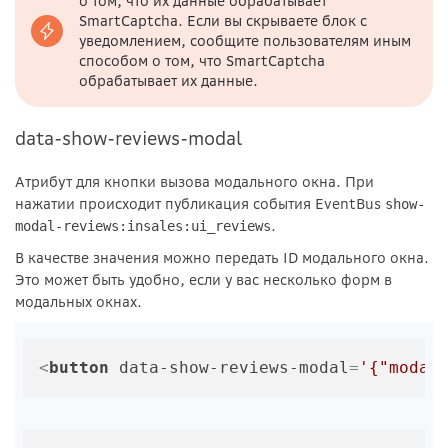
о том, что их данные обрабатывает
SmartCaptcha. Если вы скрываете блок с
уведомлением, сообщите пользователям иным
способом о том, что SmartCaptcha
обрабатывает их данные.
data-show-reviews-modal
Атрибут для кнопки вызова модального окна. При
нажатии происходит публикация события EventBus
show-
.
modal-reviews:insales:ui_reviews
В качестве значения можно передать ID модального окна.
Это может быть удобно, если у вас несколько форм в
модальных окнах.
<
button
data-show-reviews-modal
=
'{"modal