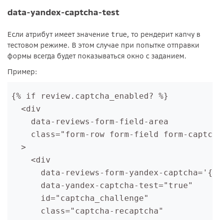
data-yandex-captcha-test
Если атрибут имеет значение
, то рендерит капчу в
true
тестовом режиме. В этом случае при попытке отправки
формы всегда будет показываться окно с заданием.
Пример:
{% if review.captcha_enabled? %}
  <div
    data-reviews-form-field-area
    class="form-row form-field form-captch
  >
    <div
      data-reviews-form-yandex-captcha='{"
      data-yandex-captcha-test="true"
      id="captcha_challenge"
      class="captcha-recaptcha"