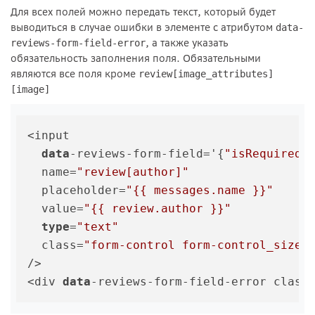
Для всех полей можно передать текст, который будет
выводиться в случае ошибки в элементе с атрибутом
data-
, а также указать
reviews-form-field-error
обязательность заполнения поля. Обязательными
являются все поля кроме
review[image_attributes]
[image]
<input

data
-reviews-form-field='{
"isRequired"
  name=
"review[author]"
  placeholder=
"{{ messages.name }}"
  value=
"{{ review.author }}"
type
=
"text"
  class=
"form-control form-control_size-
/>

<div 
data
-reviews-form-field-error class