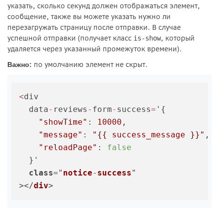
указать, сколько секунд должен отображаться элемент,
сообщение, также вы можете указать нужно ли
перезагружать страницу после отправки. В случае
успешной отправки (получает класс
, который
is-show
удаляется через указанный промежуток времени).
по умолчанию элемент не скрыт.
Важно:
<
div

  data
-
reviews
-
form
-
success
=
'{

"showTime"
: 
10000
,

"message"
: 
"{{ success_message }}"
,

"reloadPage"
: 
false
  }'

class
="
notice
-
success
"

></
div