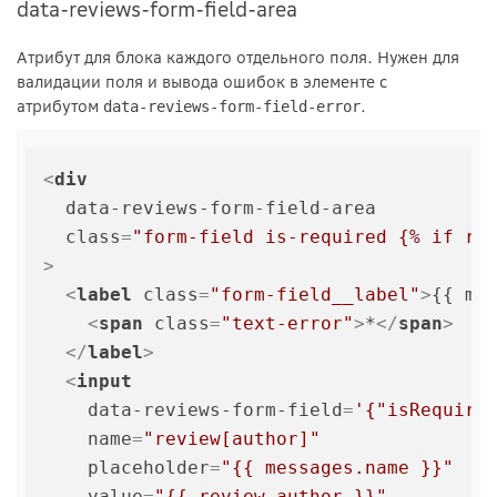
data-reviews-form-field-area
Атрибут для блока каждого отдельного поля. Нужен для
валидации поля и вывода ошибок в элементе с
атрибутом
.
data-reviews-form-field-error
<
div
data-reviews-form-field-area
class
=
"form-field is-required {% if re
>
<
label
class
=
"form-field__label"
>
{{ mes
<
span
class
=
"text-error"
>
*
</
span
>
</
label
>
<
input
data-reviews-form-field
=
'{"isRequire
name
=
"review[author]"
placeholder
=
"{{ messages.name }}"
value
=
"{{ review.author }}"