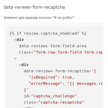
data-reviews-form-recaptcha
Элемент для вывода кнопки "Я не робот"
{% if review.captcha_enabled? %}

<
div
data-reviews-form-field-area
class
=
"form-row form-field form-capt
  >
<
div
data-reviews-form-recaptcha
=
'{

        "isRequired": true,

        "errorMessage": "{{ messages.reca
      }'
id
=
"captcha_challenge"
class
=
"captcha-recaptcha"