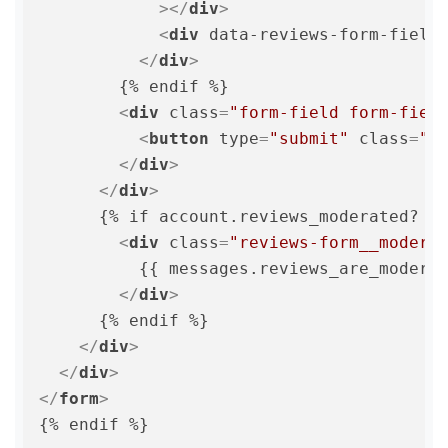
            >
</
div
>
<
div
data-reviews-form-field
</
div
>
        {% endif %}

<
div
class
=
"form-field form-fiel
<
button
type
=
"submit"
class
=
"b
</
div
>
</
div
>
      {% if account.reviews_moderated? %}
<
div
class
=
"reviews-form__modera
          {{ messages.reviews_are_moderat
</
div
>
      {% endif %}

</
div
>
</
div
>
</
form
>
{% endif %}