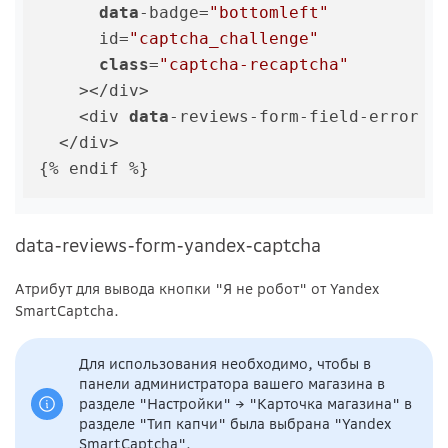
data
-badge=
"bottomleft"
      id=
"captcha_challenge"
class
=
"captcha-recaptcha"
    ></div>

    <div 
data
-reviews-form-field-error 
c
  </div>

data-reviews-form-yandex-captcha
Атрибут для вывода кнопки "Я не робот" от Yandex
SmartCaptcha.
Для использования необходимо, чтобы в
панели администратора вашего магазина в
разделе "Настройки" → "Карточка магазина" в
разделе "Тип капчи" была выбрана "Yandex
SmartCaptcha".