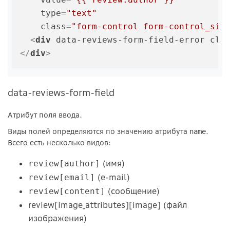
type
=
"text"
class
=
"form-control form-control_siz
<
div
data-reviews-form-field-error
cla
</
div
>
data-reviews-form-field
Атрибут поля ввода.
Виды полей определяются по значению атрибута
.
name
Всего есть несколько видов:
(имя)
review[author]
(e-mail)
review[email]
(сообщение)
review[content]
review[image_attributes][image] (файл
изображения)