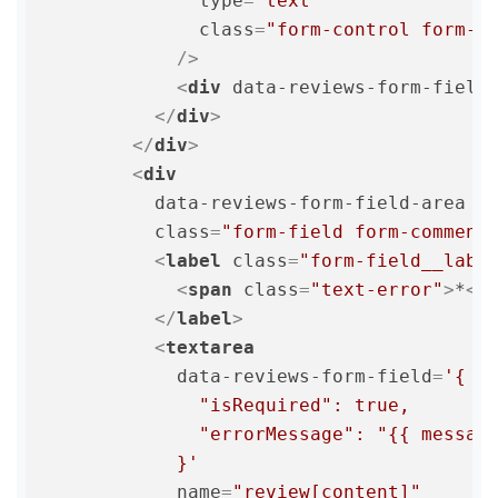
type
=
"text"
class
=
"form-control form-c
            />
<
div
data-reviews-form-field
</
div
>
</
div
>
<
div
data-reviews-form-field-area
class
=
"form-field form-comment
<
label
class
=
"form-field__labe
<
span
class
=
"text-error"
>
*
</
</
label
>
<
textarea
data-reviews-form-field
=
'{

              "isRequired": true,

              "errorMessage": "{{ message
            }'
name
=
"review[content]"