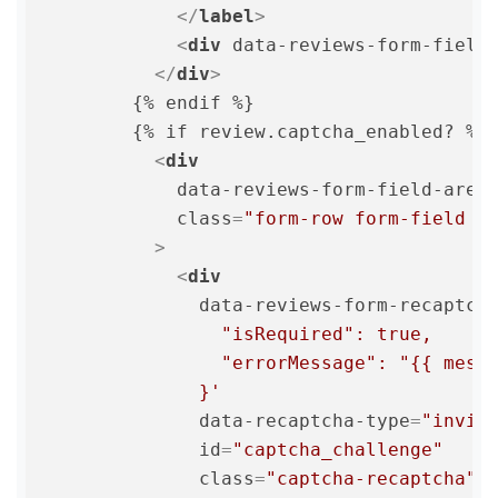
</
label
>
<
div
data-reviews-form-field
</
div
>
        {% endif %}

        {% if review.captcha_enabled? %}

<
div
data-reviews-form-field-area
class
=
"form-row form-field f
          >
<
div
data-reviews-form-recaptch
                "isRequired": true,

                "errorMessage": "{{ messa
              }'
data-recaptcha-type
=
"invis
id
=
"captcha_challenge"
class
=
"captcha-recaptcha"