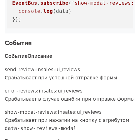
EventBus
.
subscribe
(
'show-modal-reviews:i
console
.
log
(data)

События
Событие
Описание
send-review:insales:ui_reviews
Срабатывает при успешной отправке формы
error-reviews:insales:ui_reviews
Срабатывает в случае ошибки при отправке формы
show-modal-reviews:insales:ui_reviews
Срабатывает при нажатии на кнопку с атрибутом
data-show-reviews-modal