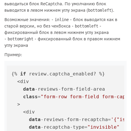
выводиться блок ReCaptcha. По умолчанию блок
выводится в левом нижнем углу экрана (
).
bottomleft
Возможные значения: -
- блок выводится как в
inline
старой версии, но без чекбокса -
-
bottomleft
фиксированный блок в левом нижнем углу экрана
-
- фиксированный блок в правом нижнем
bottomright
углу экрана
Пример:
{% 
if
 review.captcha_enabled? %}

  <div

data
-reviews-form-field-area

class
=
"form-row form-field form-capt
  >

    <div

data
-reviews-form-recaptcha=
'{"isR
data
-recaptcha-type=
"invisible"