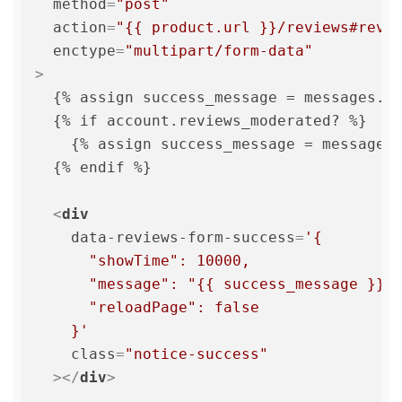
method
=
"post"
action
=
"{{ product.url }}/reviews#revi
enctype
=
"multipart/form-data"
>
  {% assign success_message = messages.re
  {% if account.reviews_moderated? %}

    {% assign success_message = messages.
  {% endif %}

<
div
data-reviews-form-success
=
'{

      "showTime": 10000,

      "message": "{{ success_message }}",
      "reloadPage": false

    }'
class
=
"notice-success"
  >
</
div
>