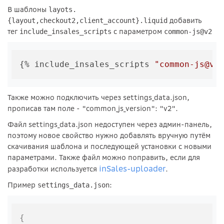
В шаблоны
layots.
добавить
{layout,checkout2,client_account}.liquid
тег
с параметром
include_insales_scripts
common-js@v2
{% include_insales_scripts 
"common-js@v2
Также можно подключить через settings_data.json,
прописав там поле - "common_js_version": "v2".
Файл settings_data.json недоступен через админ-панель,
поэтому новое свойство нужно добавлять вручную путём
скачивания шаблона и последующей установки с новыми
параметрами. Также файл можно поправить, если для
inSales-uploader
разработки используется
.
Пример
:
settings_data.json
{