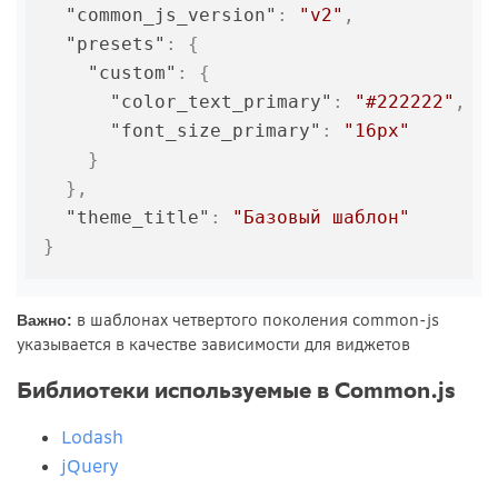
"common_js_version"
:
"v2"
,
"presets"
:
{
"custom"
:
{
"color_text_primary"
:
"#222222"
,
"font_size_primary"
:
"16px"
}
}
,
"theme_title"
:
"Базовый шаблон"
}
в шаблонах четвертого поколения common-js
Важно:
указывается в качестве зависимости для виджетов
Библиотеки используемые в Common.js
Lodash
jQuery