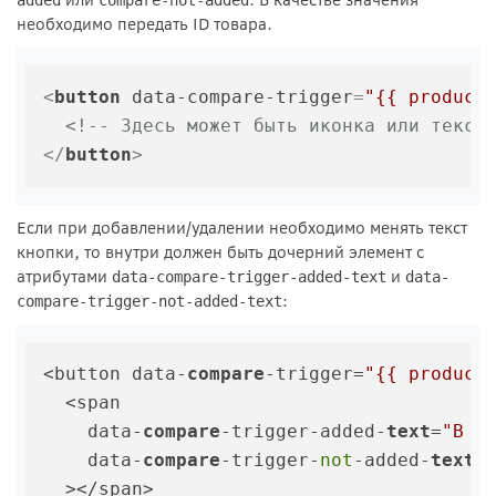
или
. В качестве значения
added
compare-not-added
необходимо передать ID товара.
<
button
data-compare-trigger
=
"{{ product
<!-- Здесь может быть иконка или текст
</
button
>
Если при добавлении/удалении необходимо менять текст
кнопки, то внутри должен быть дочерний элемент с
атрибутами
и
data-compare-trigger-added-text
data-
:
compare-trigger-not-added-text
<button data-
compare
-trigger=
"{{ product
  <span 

    data-
compare
-trigger-added-
text
=
"В с
    data-
compare
-trigger-
not
-added-
text
=
  ></span>
