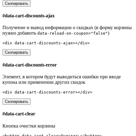
Скопировать
#
data-cart-discounts-ajax
Получение и вывод информации о скидках (в форму корзины
нужно добавить
)
data-reload-on-coupon="false"
<
div
data-cart-discounts-ajax
></
div
>
Скопировать
#
data-cart-discounts-error
Элемент, в котором будут выводиться ошибки при вводе
купона или применении других скидок
<
div
data-cart-discounts-error
></
div
>
Скопировать
#
data-cart-clear
Кнопка очистки корзины
<
button
data-cart-clear
>
Очистить
</
button
>