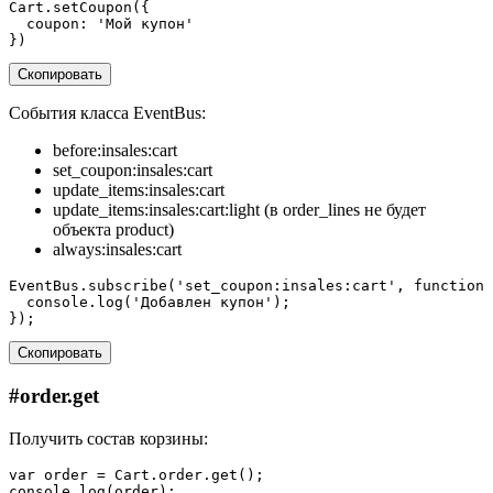
Cart
.
setCoupon
({
coupon
:
'Мой купон'
})
Скопировать
События класса EventBus:
before:insales:cart
set_coupon:insales:cart
update_items:insales:cart
update_items:insales:cart:light (в order_lines не будет
объекта product)
always:insales:cart
EventBus
.
subscribe
(
'set_coupon:insales:cart'
,
function
console
.
log
(
'Добавлен купон'
);
});
Скопировать
#
order.get
Получить состав корзины:
var
order
=
Cart
.
order
.
get
();
console
.
log
(
order
);