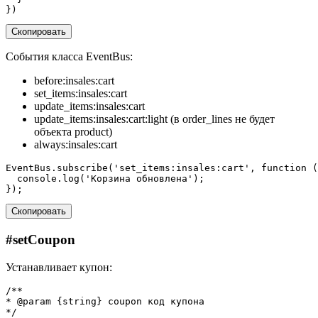
})
Скопировать
События класса EventBus:
before:insales:cart
set_items:insales:cart
update_items:insales:cart
update_items:insales:cart:light (в order_lines не будет
объекта product)
always:insales:cart
EventBus
.
subscribe
(
'set_items:insales:cart'
,
function
(
console
.
log
(
'Корзина обновлена'
);
});
Скопировать
#
setCoupon
Устанавливает купон:
/**
* @param {string} coupon код купона
*/