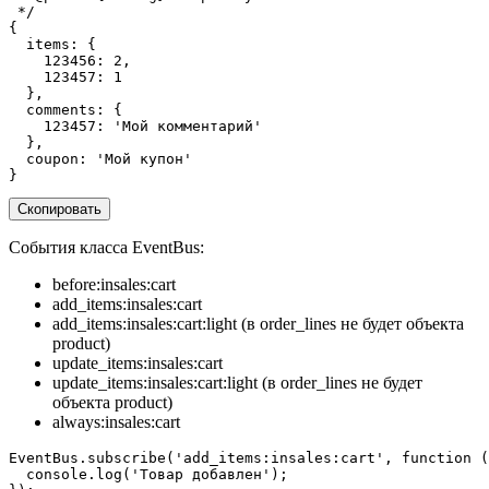
 */
{
items
:
{
123456
:
2
,
123457
:
1
},
comments
:
{
123457
:
'Мой комментарий'
},
coupon
:
'Мой купон'
}
Скопировать
События класса EventBus:
before:insales:cart
add_items:insales:cart
add_items:insales:cart:light (в order_lines не будет объекта
product)
update_items:insales:cart
update_items:insales:cart:light (в order_lines не будет
объекта product)
always:insales:cart
EventBus
.
subscribe
(
'add_items:insales:cart'
,
function
(
console
.
log
(
'Товар добавлен'
);