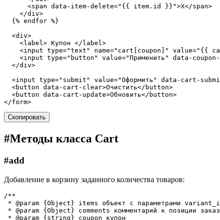
<
span
data-item-delete
=
"{{ item.id }}"
>
X
</
span
>
</
div
>
  {% endfor %}

<
div
>
<
label
>
 Купон 
</
label
>
<
input
type
=
"text"
name
=
"cart[coupon]"
value
=
"{{ ca
<
input
type
=
"button"
value
=
"Применить"
data-coupon-
</
div
>
<
input
type
=
"submit"
value
=
"Оформить"
data-cart-submi
<
button
data-cart-clear
>
Очистить
</
button
>
<
button
data-cart-update
>
Обновить
</
button
>
</
form
>
Скопировать
#
Методы класса Cart
#
add
Добавление в корзину заданного количества товаров:
/**
 * @param {Object} items объект с параметрами variant_i
 * @param {Object} comments комментарий к позиции заказ
 * @param {string} coupon купон