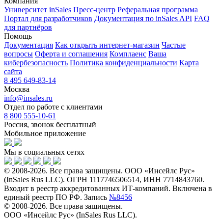
Компания
Университет inSales
Пресс-центр
Реферальная программа
Портал для разработчиков
Документация по inSales API
FAQ
для партнёров
Помощь
Документация
Как открыть интернет-магазин
Частые
вопросы
Оферта и соглашения
Комплаенс
Ваша
кибербезопасность
Политика конфиденциальности
Карта
сайта
8 495 649-83-14
Москва
info@insales.ru
Отдел по работе с клиентами
8 800 555-10-61
Россия, звонок бесплатный
Мобильное приложение
Мы в социальных сетях
© 2008-2026. Все права защищены. ООО «Инсейлс Рус»
(InSales Rus LLC). ОГРН 1117746506514, ИНН 7714843760.
Входит в реестр аккредитованных ИТ-компаний. Включена в
единый реестр ПО РФ. Запись
№8456
© 2008-2026. Все права защищены.
ООО «Инсейлс Рус» (InSales Rus LLC).