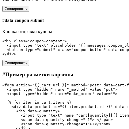
Скопировать
#
data-coupon-submit
Кнопка отправки купона
<
div
class
=
"coupon-content"
>
<
input
type
=
"text"
placeholder
=
"{{ messages.coupon_pl
<
button
type
=
"submit"
class
=
"coupon-button"
data-coup
</
div
>
Скопировать
#
Пример разметки корзины
<
form
action
=
"{{ cart_url }}"
method
=
"post"
data-cart-f
<
input
type
=
"hidden"
name
=
"_method"
value
=
"put"
>
<
input
type
=
"hidden"
name
=
"make_order"
value
=
""
>
  {% for item in cart.items %}

<
div
data-product-id
=
"{{ item.product.id }}"
data-i
<
div
data-quantity
>
<
input
type
=
"text"
name
=
"cart[quantity][{{ item
<
span
data-quantity-change
=
"-1"
>
-
</
span
>
<
span
data-quantity-change
=
"1"
>
+
</
span
>
</
div
>