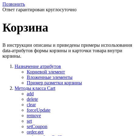
Позвонить
Ответ гарантирован круглосуточно
Корзина
В инструкции описаны и приведены примеры использования
data-атрибутов формы корзины и карточки товара внутри
корзины.
Назначение атрибутов
Корневой элемент
Вложенные элементы
Пример разметки корзины
Методы класса Cart
add
delete
clear
forceUpdate
remove
set
setCoupon
order.get