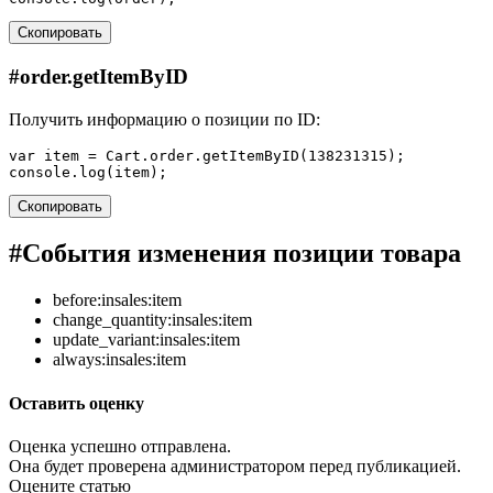
Скопировать
#
order.getItemByID
Получить информацию о позиции по ID:
var
item
=
Cart
.
order
.
getItemByID
(
138231315
);
console
.
log
(
item
);
Скопировать
#
События изменения позиции товара
before:insales:item
change_quantity:insales:item
update_variant:insales:item
always:insales:item
Оставить оценку
Оценка успешно отправлена.
Она будет проверена администратором перед публикацией.
Оцените статью