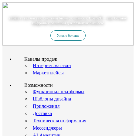
Теперь мы – Сбер2B
inSales стал частью системы бизнес-сервисов. Сбер2В – еще больше
цифровых решений для развития бизнеса!
Узнать больше
Каналы продаж
Интернет-магазин
Маркетплейсы
Возможности
Функционал платформы
Шаблоны дизайна
Приложения
Доставка
Техническая информация
Мессенджеры
AI-Аналитик