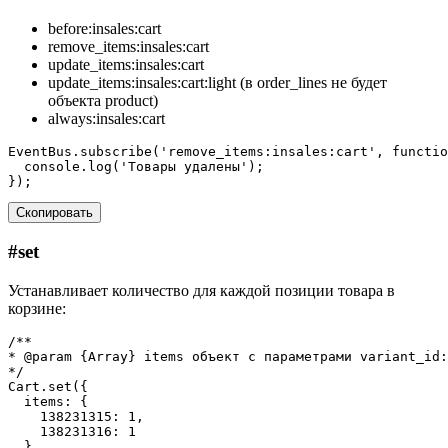
before:insales:cart
remove_items:insales:cart
update_items:insales:cart
update_items:insales:cart:light (в order_lines не будет
объекта product)
always:insales:cart
EventBus
.
subscribe
(
'remove_items:insales:cart'
,
functio
console
.
log
(
'Товары удалены'
);
});
Скопировать
#
set
Устанавливает количество для каждой позиции товара в
корзине:
/**
* @param {Array} items объект с параметрами variant_id:
*/
Cart
.
set
({
items
:
{
138231315
:
1
,
138231316
:
1
}