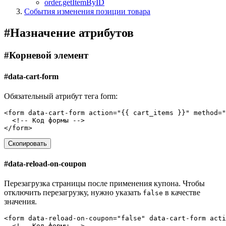
order.getItemByID
События изменения позиции товара
#
Назначение атрибутов
#
Корневой элемент
#
data-cart-form
Обязательный атрибут тега form:
<
form
data-cart-form
action
=
"{{ cart_items }}"
method
=
"
<!-- Код формы -->
</
form
>
Скопировать
#
data-reload-on-coupon
Перезагрузка страницы после применения купона. Чтобы
отключить перезагрузку, нужно указать
в качестве
false
значения.
<
form
data-reload-on-coupon
=
"false"
data-cart-form
acti
<!-- Код формы -->