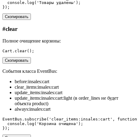
console
.
log
(
'Товары удалены'
);
});
Скопировать
#
clear
Полное очищение корзины:
Cart
.
clear
();
Скопировать
События класса EventBus:
before:insales:cart
clear_items:insales:cart
update_items:insales:cart
update_items:insales:cart:light (в order_lines не будет
объекта product)
always:insales:cart
EventBus
.
subscribe
(
'clear_items:insales:cart'
,
function
console
.
log
(
'Корзина очищена'
);
});