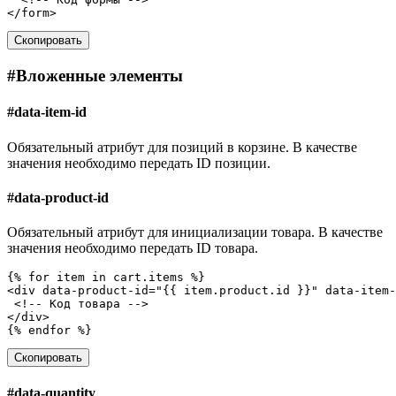
</
form
>
Скопировать
#
Вложенные элементы
#
data-item-id
Обязательный атрибут для позиций в корзине. В качестве
значения необходимо передать ID позиции.
#
data-product-id
Обязательный атрибут для инициализации товара. В качестве
значения необходимо передать ID товара.
<
div
data-product-id
=
"{{ item.product.id }}"
data-item-
<!-- Код товара -->
</
div
>
Скопировать
#
data-quantity