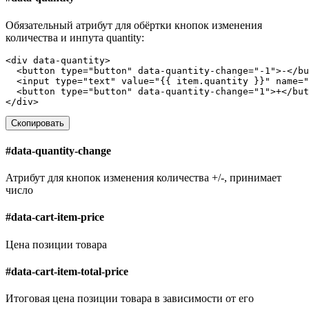
Обязательный атрибут для обёртки кнопок изменения
количества и инпута quantity:
<
div
data-quantity
>
<
button
type
=
"button"
data-quantity-change
=
"-1"
>
-
</
bu
<
input
type
=
"text"
value
=
"{{ item.quantity }}"
name
=
"
<
button
type
=
"button"
data-quantity-change
=
"1"
>
+
</
but
</
div
>
Скопировать
#
data-quantity-change
Атрибут для кнопок изменения количества +/-, принимает
число
#
data-cart-item-price
Цена позиции товара
#
data-cart-item-total-price
Итоговая цена позиции товара в зависимости от его