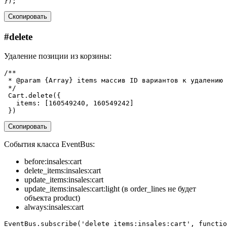
});
Скопировать
#
delete
Удаление позиции из корзины:
/**
 * @param {Array} items массив ID вариантов к удалению
 */
Cart
.
delete
({
items
:
[
160549240
,
160549242
]
})
Скопировать
События класса EventBus:
before:insales:cart
delete_items:insales:cart
update_items:insales:cart
update_items:insales:cart:light (в order_lines не будет
объекта product)
always:insales:cart
EventBus
.
subscribe
(
'delete_items:insales:cart'
,
functio