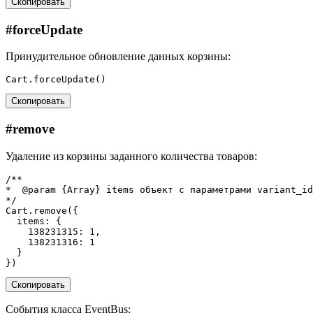
Скопировать
#
forceUpdate
Принудительное обновление данных корзины:
Cart
.
forceUpdate
()
Скопировать
#
remove
Удаление из корзины заданного количества товаров:
/**
*  @param {Array} items объект с параметрами variant_id
*/
Cart
.
remove
({
items
:
{
138231315
:
1
,
138231316
:
1
}
})
Скопировать
События класса EventBus: