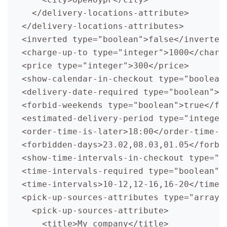
    </delivery-locations-attribute>

  </delivery-locations-attributes>

  <inverted type="boolean">false</inverted>
  <charge-up-to type="integer">1000</charge
  <price type="integer">300</price>

  <show-calendar-in-checkout type="boolean"
  <delivery-date-required type="boolean">tr
  <forbid-weekends type="boolean">true</for
  <estimated-delivery-period type="integer"
  <order-time-is-later>18:00</order-time-is
  <forbidden-days>23.02,08.03,01.05</forbid
  <show-time-intervals-in-checkout type="b
  <time-intervals-required type="boolean">t
  <time-intervals>10-12,12-16,16-20</time-i
  <pick-up-sources-attributes type="array">
    <pick-up-sources-attribute>

      <title>My company</title>
