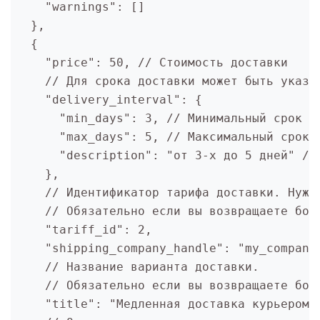
    "warnings": [] 

  },

  {

    "price": 50, // Стоимость доставки    

    // Для срока доставки может быть указа
    "delivery_interval": {

      "min_days": 3, // Минимальный срок до
      "max_days": 5, // Максимальный срок д
      "description": "от 3-х до 5 дней" // 
    },

    // Идентификатор тарифа доставки. Нуже
    // Обязательно если вы возвращаете боле
    "tariff_id": 2,

    "shipping_company_handle": "my_company"
    // Название варианта доставки. 

    // Обязательно если вы возвращаете боле
    "title": "Медленная доставка курьером",