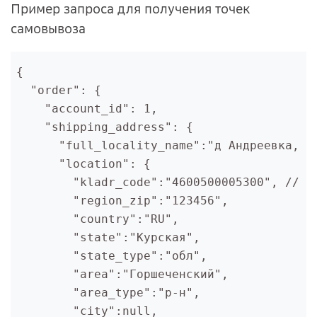
Пример запроса для получения точек
самовывоза
{

  "order": {

    "account_id": 1,
    "shipping_address": {

      "full_locality_name":"д Андреевка, Го
      "location": {

        "kladr_code":"4600500005300", // Ко
        "region_zip":"123456",

        "country":"RU",

        "state":"Курская",

        "state_type":"обл",

        "area":"Горшеченский",

        "area_type":"р-н",

        "city":null,
