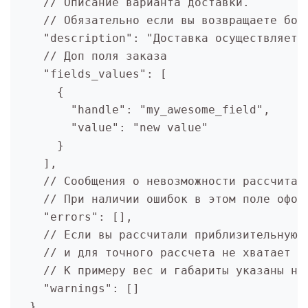
    // Описание варианта доставки. 

    // Обязательно если вы возвращаете боле
    "description": "Доставка осуществляется
    // Доп поля заказа

    "fields_values": [

      {

        "handle": "my_awesome_field",

        "value": "new value"

      }

    ],

    // Сообщения о невозможности рассчитать
    // При наличии ошибок в этом поле оформ
    "errors": [],

    // Если вы рассчитали приблизительную с
    // и для точного рассчета не хватает да
    // К примеру вес и габариты указаны не 
    "warnings": [] 

  }
