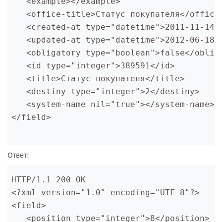
   <example></example>
   <office-title>Статус покупателя</office
   <created-at type="datetime">2011-11-14T
   <updated-at type="datetime">2012-06-18T
   <obligatory type="boolean">false</oblig
   <id type="integer">389591</id>
   <title>Статус покупателя</title>
   <destiny type="integer">2</destiny>
   <system-name nil="true"></system-name>
</field>
Ответ:
HTTP/1.1 200 OK
<?xml version="1.0" encoding="UTF-8"?>
<field>
   <position type="integer">8</position>