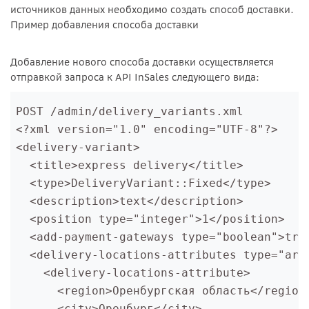
источников данных необходимо создать способ доставки.
Пример добавления способа доставки
Добавление нового способа доставки осуществляется
отправкой запроса к API InSales следующего вида:
POST /admin/delivery_variants.xml

<?xml version="1.0" encoding="UTF-8"?>

<delivery-variant>

  <title>express delivery</title>

  <type>DeliveryVariant::Fixed</type>

  <description>text</description>

  <position type="integer">1</position>

  <add-payment-gateways type="boolean">true
  <delivery-locations-attributes type="arra
    <delivery-locations-attribute>

      <region>
Оренбургская область
</region>
      <city>Оренбург</city>
