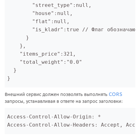
        "street_type":null,

        "house":null,

        "flat":null,        

        "is_kladr":true // Флаг обозначающи
      }

    },

    "items_price":321,

    "total_weight":"0.0"

  }

}
CORS
Внешний сервис должен позволять выполнять
запросы, устанавливая в ответе на запрос заголовки:
Access-Control-Allow-Origin: *

Access-Control-Allow-Headers: Accept, Acce