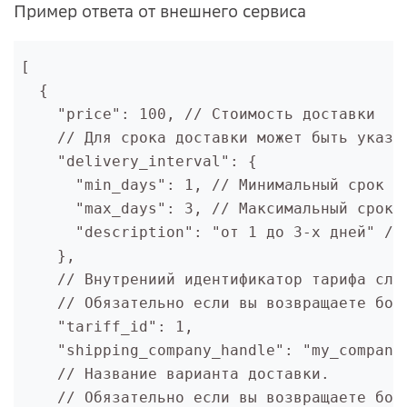
Пример ответа от внешнего сервиса
[ 

  {

    "price": 100, // Стоимость доставки    
    // Для срока доставки может быть указа
    "delivery_interval": {

      "min_days": 1, // Минимальный срок до
      "max_days": 3, // Максимальный срок д
      "description": "от 1 до 3-х дней" // 
    },

    // Внутрениий идентификатор тарифа слу
    // Обязательно если вы возвращаете боле
    "tariff_id": 1,

    "shipping_company_handle": "my_company
    // Название варианта доставки. 

    // Обязательно если вы возвращаете боле