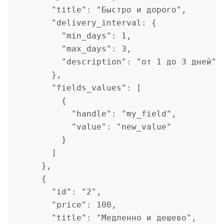
        "title": "Быстро и дорого",

        "delivery_interval: {

          "min_days": 1,

          "max_days": 3,

          "description": "от 1 до 3 дней"

        },

        "fields_values": [

          {

            "handle": "my_field",

            "value": "new_value"

          }

        ]

      },

      {  

        "id": "2",

        "price": 100,

        "title": "Медленно и дешево",
