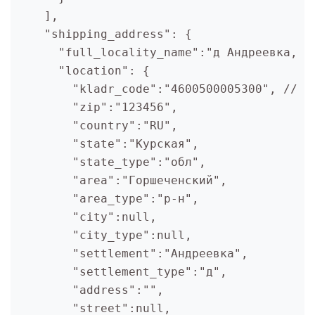
    ],

    "shipping_address": {

      "full_locality_name":"д Андреевка, Г
      "location": {

        "kladr_code":"4600500005300", // Ко
        "zip":"123456",

        "country":"RU",

        "state":"Курская",

        "state_type":"обл",

        "area":"Горшеченский",

        "area_type":"р-н",

        "city":null,

        "city_type":null,

        "settlement":"Андреевка",

        "settlement_type":"д",

        "address":"",

        "street":null,
