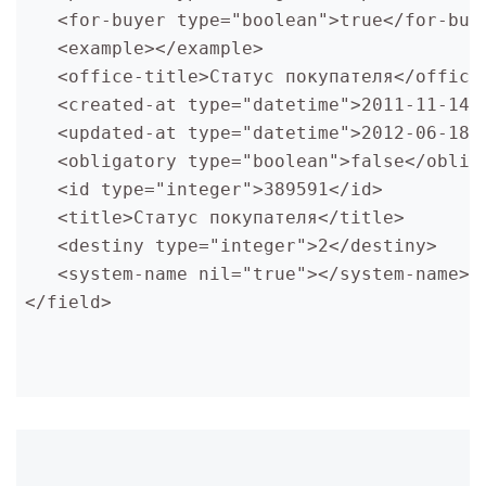
   <for-buyer type="boolean">true</for-buy
   <example></example>
   <office-title>Статус покупателя</office
   <created-at type="datetime">2011-11-14T
   <updated-at type="datetime">2012-06-18T
   <obligatory type="boolean">false</oblig
   <id type="integer">389591</id>
   <title>Статус покупателя</title>
   <destiny type="integer">2</destiny>
   <system-name nil="true"></system-name>
</field>