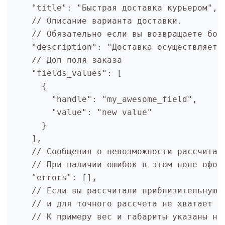
    "title": "Быстрая доставка курьером",

    // Описание варианта доставки. 

    // Обязательно если вы возвращаете боле
    "description": "Доставка осуществляется
    // Доп поля заказа

    "fields_values": [

      {

        "handle": "my_awesome_field",

        "value": "new value"

      }

    ],

    // Сообщения о невозможности рассчитать
    // При наличии ошибок в этом поле оформ
    "errors": [],

    // Если вы рассчитали приблизительную с
    // и для точного рассчета не хватает да
    // К примеру вес и габариты указаны не 