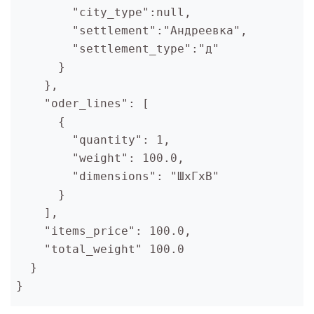
        "city_type":null,

        "settlement":"Андреевка",

        "settlement_type":"д"

      }

    },

    "oder_lines": [

      {

        "quantity": 1,

        "weight": 100.0,

        "dimensions": "ШхГхВ"

      }

    ],

    "items_price": 100.0,

    "total_weight" 100.0

  }
