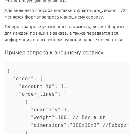
соответствующую версию API.
Для внешнего способа доставки с флагом api_version='v2'
меняется формат запроса к внешнему сервису.
Теперь в запросе указывается стоимость, вес и габариты
для каждой позиции в заказе, а также передается вся
информация о населенном пункте и адресе покупателя.
Пример запроса к внешнему сервису
{

  "order": {
    "account_id": 1,

    "order_lines": [

      {

        "quantity":1,

        "weight":100, // Вес в кг

        "dimensions":"100х10х3" //Габариты 
      }
