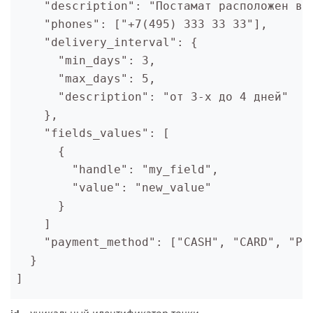
    "description": "Постамат расположен в м
    "phones": ["+7(495) 333 33 33"],

    "delivery_interval": {

      "min_days": 3,

      "max_days": 5,

      "description": "от 3-х до 4 дней"

    },

    "fields_values": [

      {

        "handle": "my_field",

        "value": "new_value"

      }

    ]

    "payment_method": ["CASH", "CARD", "PRE
  }

]