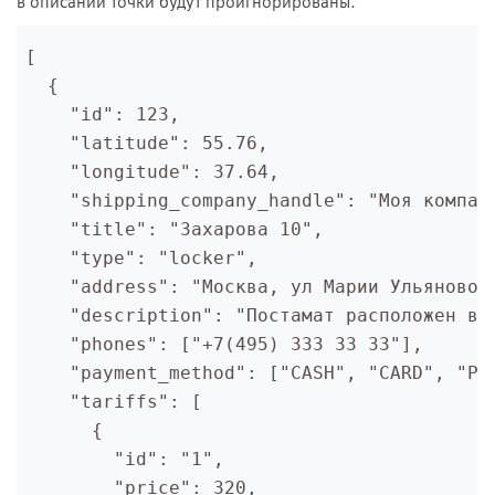
в описании точки будут проигнорированы.
[

  {

    "id": 123,

    "latitude": 55.76,

    "longitude": 37.64,

    "shipping_company_handle": "Моя компани
    "title": "Захарова 10",

    "type": "locker",

    "address": "Москва, ул Марии Ульяновой 
    "description": "Постамат расположен в м
    "phones": ["+7(495) 333 33 33"],

    "payment_method": ["CASH", "CARD", "PRE
    "tariffs": [

      {

        "id": "1",

        "price": 320,
