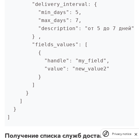
        "delivery_interval: {

          "min_days": 5,

          "max_days": 7,

          "description": "от 5 до 7 дней"

        } ,

        "fields_values": [

          {

            "handle": "my_field",

            "value": "new_value2"

          }

        ]

      }

    ]

  }

]
Получение списка служб доставки
Privacy notice