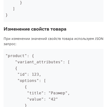
      }
   ]
}
Изменение свойств товара
При изменении значений свойств товара используем JSON
запрос:
"product": {
    "variant_attributes": [
    {
     "id": 123,
     "options": [
        {
         "title": "Размер",
         "value": "42"
        }