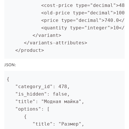
            <cost-price type="decimal">487
            <old-price type="decimal">1000
            <price type="decimal">740.0</p
            <quantity type="integer">10</q
         </variant>
      </variants-attributes>
   </product>
JSON:
{
   "category_id": 478,
   "is_hidden": false,
   "title": "Модная майка",
   "options": [
      {
         "title": "Размер",