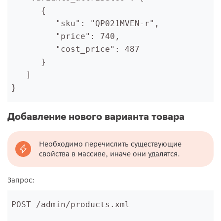
      {
         "sku": "QP021MVEN-r",
         "price": 740,
         "cost_price": 487
      }
   ]
}
Добавление нового варианта товара
Необходимо перечислить существующие
свойства в массиве, иначе они удалятся.
Запрос:
POST /admin/products.xml