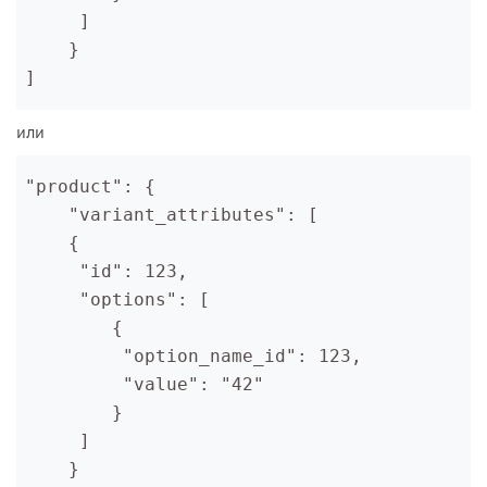
     ]
    }
]
или
"product": {
    "variant_attributes": [
    {
     "id": 123,
     "options": [
        {
         "option_name_id": 123,
         "value": "42"
        }
     ]
    }