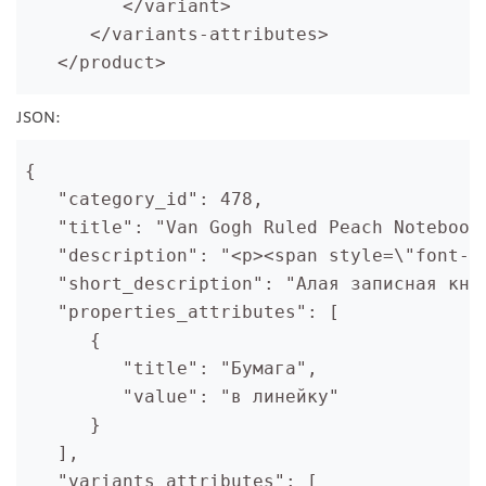
         </variant>
      </variants-attributes>
   </product>
JSON:
{
   "category_id": 478,
   "title": "Van Gogh Ruled Peach Notebook
   "description": "<p><span style=\"font-f
   "short_description": "Алая записная кни
   "properties_attributes": [
      {
         "title": "Бумага",
         "value": "в линейку"
      }
   ],
   "variants_attributes": [