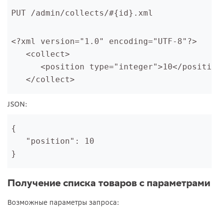
PUT /admin/collects/#{id}.xml
<?xml version="1.0" encoding="UTF-8"?>
   <collect>
      <position type="integer">10</positio
   </collect>
JSON:
{
   "position": 10
}
Получение списка товаров с параметрами
Возможные параметры запроса: