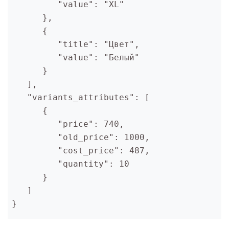
         "value": "XL"
      },
      {
         "title": "Цвет",
         "value": "Белый"
      }
   ],
   "variants_attributes": [
      {
         "price": 740,
         "old_price": 1000,
         "cost_price": 487,
         "quantity": 10
      }
   ]
}