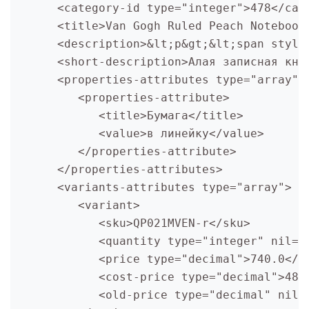
      <category-id type="integer">478</cat
      <title>Van Gogh Ruled Peach Notebook
      <description>&lt;p&gt;&lt;span style
      <short-description>Алая записная кни
      <properties-attributes type="array">
         <properties-attribute>
            <title>Бумага</title>
            <value>в линейку</value>
         </properties-attribute>
      </properties-attributes>
      <variants-attributes type="array">
         <variant>
            <sku>QP021MVEN-r</sku>
            <quantity type="integer" nil="
            <price type="decimal">740.0</p
            <cost-price type="decimal">487
            <old-price type="decimal" nil=