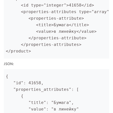
      <id type="integer">41658</id>
      <properties-attributes type="array">
         <properties-attribute>
            <title>Бумага</title>
            <value>в линейку</value>
         </properties-attribute>
      </properties-attributes>
</product>
JSON:
{
   "id": 41658,
   "properties_attributes": [
      {
         "title": "Бумага",
         "value": "в линейку"