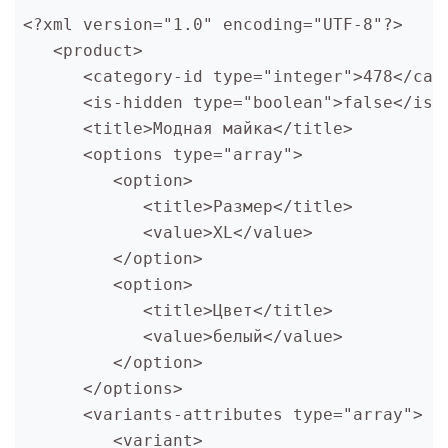
<?xml version="1.0" encoding="UTF-8"?>
   <product>
      <category-id type="integer">478</cat
      <is-hidden type="boolean">false</is-
      <title>Модная майка</title>
      <options type="array">
         <option>
            <title>Размер</title>
            <value>XL</value>
         </option>
         <option>
            <title>Цвет</title>
            <value>белый</value>
         </option>
      </options>
      <variants-attributes type="array">
         <variant>