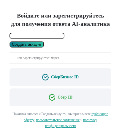
Войдите или зарегистрируйтесь
для получения ответа AI-аналитика
Создать аккаунт
или зарегистрируйтесь через
СберБизнес ID
Сбер ID
Нажимая кнопку «Создать аккаунт», вы принимаете
публичную
оферту
,
пользовательское соглашение
и
политику
конфиденциальности