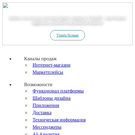
Теперь мы – Сбер2B
inSales стал частью системы бизнес-сервисов. Сбер2В – еще больше
цифровых решений для развития бизнеса!
Узнать больше
Каналы продаж
Интернет-магазин
Маркетплейсы
Возможности
Функционал платформы
Шаблоны дизайна
Приложения
Доставка
Техническая информация
Мессенджеры
AI-Аналитик