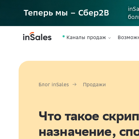
inS
Теперь мы – Сбер2B
бол
Каналы продаж
Возмож
Блог inSales
Продажи
Что такое скри
назначение, сп