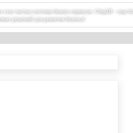
es стал частью системы бизнес-сервисов. Сбер2В – еще б
овых решений для развития бизнеса!