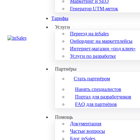
Маркетинг и SEO
Генератор UTM-меток
Тарифы
Услуги
Переезд на inSales
Онбординг на маркетплейсы
Интернет-магазин «под ключ»
Услуги по разработке
Партнёры
Стать партнёром
Нанять специалистов
Портал для разработчиков
FAQ для партнёров
Помощь
Документация
Частые вопросы
Блог inSales