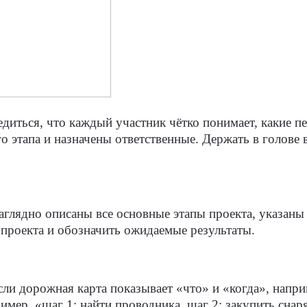
диться, что каждый участник чётко понимает, какие пе
о этапа и назначены ответственные. Держать в голов
аглядно описаны все основные этапы проекта, указан
 проекта и обозначить ожидаемые результаты.
Если дорожная карта показывает «что» и «когда», напр
имер, «шаг 1: найти проводника, шаг 2: закупить снаря