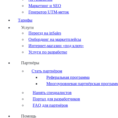
Маркетинг и SEO
Генератор UTM-меток
Тарифы
Услуги
Переезд на inSales
Онбординг на маркетплейсы
Интернет-магазин «под ключ»
Услуги по разработке
Партнёры
Стать партнёром
Реферальная программа
Многоуровневая партнёрская програм
Нанять специалистов
Портал для разработчиков
FAQ для партнёров
Помощь