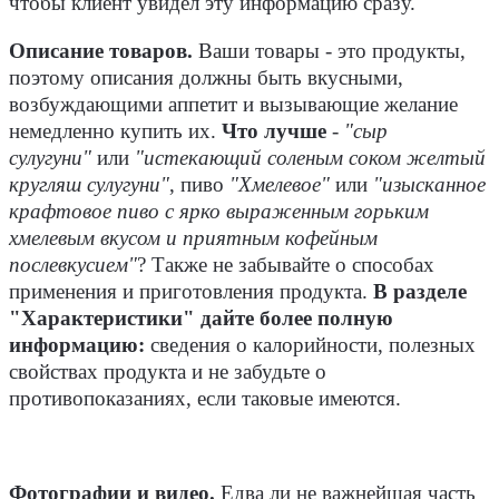
чтобы клиент увидел эту информацию сразу.
Описание товаров.
Ваши товары - это продукты,
поэтому описания должны быть вкусными,
возбуждающими аппетит и вызывающие желание
немедленно купить их.
Что лучше
-
"сыр
сулугуни"
или
"истекающий соленым соком желтый
кругляш сулугуни"
, пиво
"Хмелевое"
или
"изысканное
крафтовое пиво с ярко выраженным горьким
хмелевым вкусом и приятным кофейным
послевкусием"
? Также не забывайте о способах
применения и приготовления продукта.
В разделе
"Характеристики"
дайте более полную
информацию:
сведения о калорийности, полезных
свойствах продукта и не забудьте о
противопоказаниях, если таковые имеются.
Фотографии и видео.
Едва ли не важнейшая часть