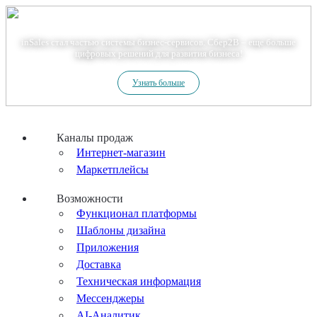
Теперь мы – Сбер2B
inSales стал частью системы бизнес-сервисов. Сбер2В – еще больше
цифровых решений для развития бизнеса!
Узнать больше
Каналы продаж
Интернет-магазин
Маркетплейсы
Возможности
Функционал платформы
Шаблоны дизайна
Приложения
Доставка
Техническая информация
Мессенджеры
AI-Аналитик