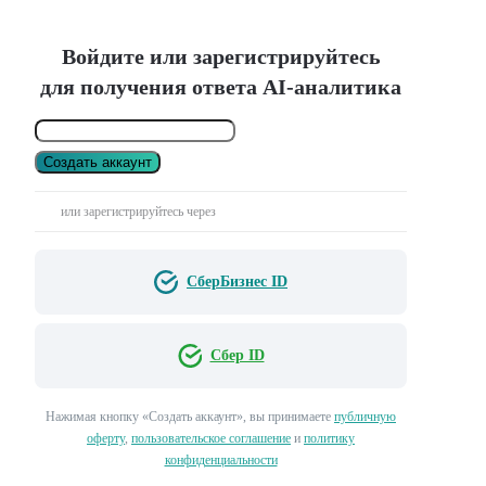
Войдите или зарегистрируйтесь
для получения ответа AI-аналитика
Создать аккаунт
или зарегистрируйтесь через
СберБизнес ID
Сбер ID
Нажимая кнопку «Создать аккаунт», вы принимаете
публичную
оферту
,
пользовательское соглашение
и
политику
конфиденциальности