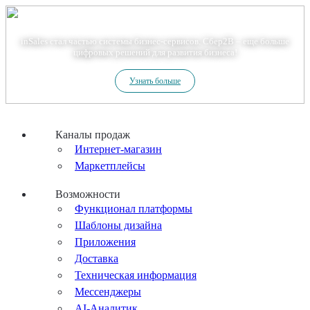
Теперь мы – Сбер2B
inSales стал частью системы бизнес-сервисов. Сбер2В – еще больше
цифровых решений для развития бизнеса!
Узнать больше
Каналы продаж
Интернет-магазин
Маркетплейсы
Возможности
Функционал платформы
Шаблоны дизайна
Приложения
Доставка
Техническая информация
Мессенджеры
AI-Аналитик