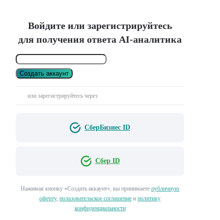
Войдите или зарегистрируйтесь
для получения ответа AI-аналитика
Создать аккаунт
или зарегистрируйтесь через
СберБизнес ID
Сбер ID
Нажимая кнопку «Создать аккаунт», вы принимаете
публичную
оферту
,
пользовательское соглашение
и
политику
конфиденциальности