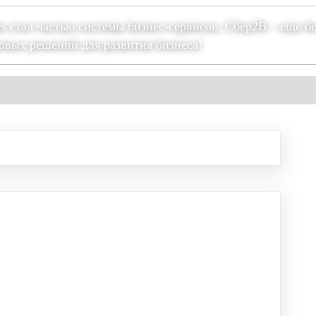
es стал частью системы бизнес-сервисов. Сбер2В – еще б
овых решений для развития бизнеса!