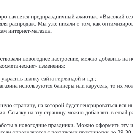
коро начнется предпраздничный ажиотаж. «Высокий сез
и для распродаж. Мы уже писали о том, как оптимизиро
сам интернет-магазин.
вствовали новогоднее настроение, можно добавить на 
«косметические» изменения:
украсить шапку сайта гирляндой и т.д.;
магазина используются баннеры или карусель, то их мо
ную страницу, на которой будет генерироваться вся и
. Ссылку на эту страницу можно добавлять в email р
работы в новогодние праздники. Можно оформить эту 
тели определяются с покупками практически до 29-30 