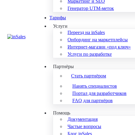
Маркетинг и SEO
Генератор UTM-меток
Тарифы
Услуги
Переезд на inSales
Онбординг на маркетплейсы
Интернет-магазин «под ключ»
Услуги по разработке
Партнёры
Стать партнёром
Нанять специалистов
Портал для разработчиков
FAQ для партнёров
Помощь
Документация
Частые вопросы
Блог inSales