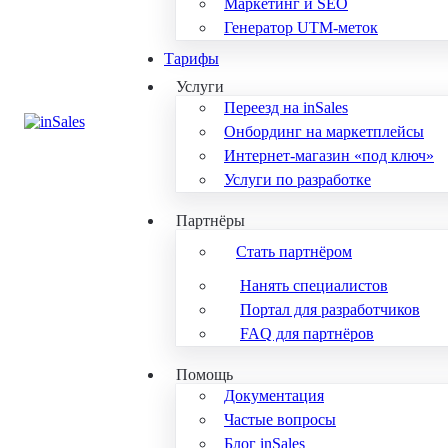
Маркетинг и SEO
Генератор UTM-меток
Тарифы
Услуги
Переезд на inSales
Онбординг на маркетплейсы
Интернет-магазин «под ключ»
Услуги по разработке
Партнёры
Стать партнёром
Нанять специалистов
Портал для разработчиков
FAQ для партнёров
Помощь
Документация
Частые вопросы
Блог inSales