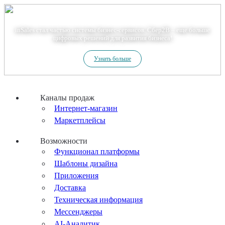
Теперь мы – Сбер2B
inSales стал частью системы бизнес-сервисов. Сбер2В – еще больше
цифровых решений для развития бизнеса!
Узнать больше
Каналы продаж
Интернет-магазин
Маркетплейсы
Возможности
Функционал платформы
Шаблоны дизайна
Приложения
Доставка
Техническая информация
Мессенджеры
AI-Аналитик