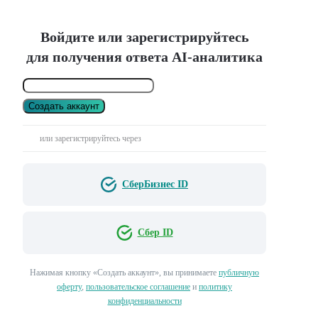
Войдите или зарегистрируйтесь
для получения ответа AI-аналитика
Создать аккаунт
или зарегистрируйтесь через
СберБизнес ID
Сбер ID
Нажимая кнопку «Создать аккаунт», вы принимаете
публичную
оферту
,
пользовательское соглашение
и
политику
конфиденциальности