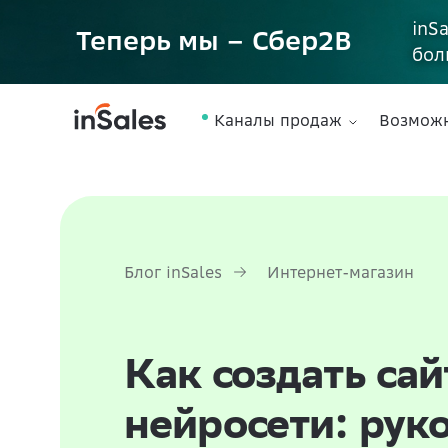
inS
Теперь мы – Сбер2B
бол
Каналы продаж
Возмож
Блог inSales
Интернет-магазин
Как создать са
нейросети: рук