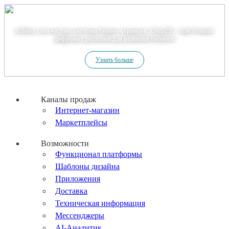
Теперь мы – Сбер2B
inSales стал частью системы бизнес-сервисов. Сбер2В – еще больше
цифровых решений для развития бизнеса!
Узнать больше
Каналы продаж
Интернет-магазин
Маркетплейсы
Возможности
Функционал платформы
Шаблоны дизайна
Приложения
Доставка
Техническая информация
Мессенджеры
AI-Аналитик