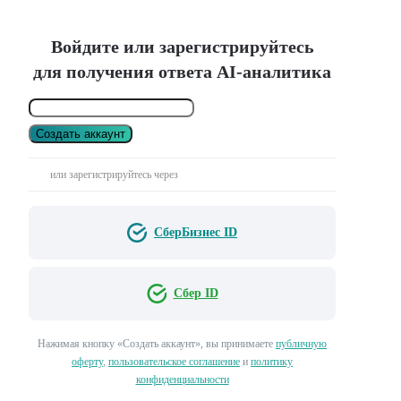
Войдите или зарегистрируйтесь
для получения ответа AI-аналитика
Создать аккаунт
или зарегистрируйтесь через
СберБизнес ID
Сбер ID
Нажимая кнопку «Создать аккаунт», вы принимаете
публичную
оферту
,
пользовательское соглашение
и
политику
конфиденциальности