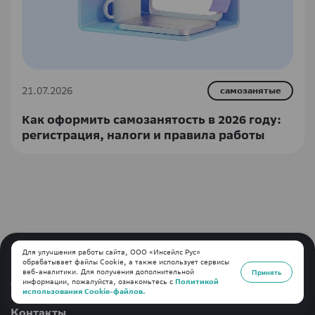
21.07.2026
самозанятые
Как оформить самозанятость в 2026 году:
регистрация, налоги и правила работы
Для улучшения работы сайта, ООО «Инсейлс Рус»
обрабатывает файлы Cookie, а также использует сервисы
веб-аналитики. Для получения дополнительной
Принять
Россия
информации, пожалуйста, ознакомьтесь с
Политикой
О компании
использования Cookie-файлов.
Контакты