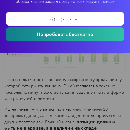
обрабатывайте заказы сразу на всех маркетплейсах
конкурентной. Если больше – установленный ценник выше
рыночного и не может конкурировать с другими
предложениями.
Попробовать бесплатно
Показатель считается по всему ассортименту продукции, у
которой есть рыночная цена. Он обновляется в течение
нескольких минут после изменения заданной на платформе
или рыночной стоимости.
ИЦ начинает учитываться при наличии минимум 10
товарных единиц со ссылками на идентичные продукты на
других платформах. Важный нюанс:
позиции должны
быть не в архиве, а в наличии на складе
.