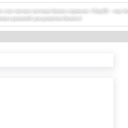
es стал частью системы бизнес-сервисов. Сбер2В – еще б
овых решений для развития бизнеса!