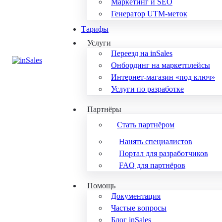
Маркетинг и SEO
Генератор UTM-меток
Тарифы
Услуги
Переезд на inSales
Онбординг на маркетплейсы
Интернет-магазин «под ключ»
Услуги по разработке
Партнёры
Стать партнёром
Нанять специалистов
Портал для разработчиков
FAQ для партнёров
Помощь
Документация
Частые вопросы
Блог inSales