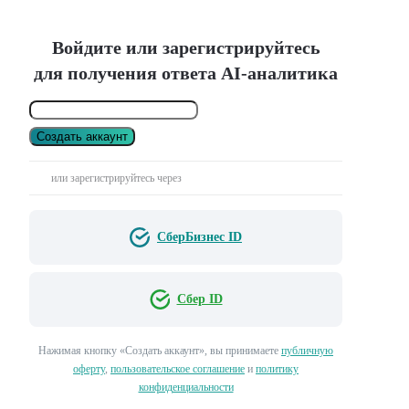
Войдите или зарегистрируйтесь
для получения ответа AI-аналитика
Создать аккаунт
или зарегистрируйтесь через
СберБизнес ID
Сбер ID
Нажимая кнопку «Создать аккаунт», вы принимаете
публичную
оферту
,
пользовательское соглашение
и
политику
конфиденциальности