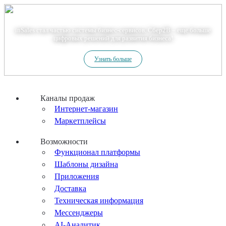
Теперь мы – Сбер2B
inSales стал частью системы бизнес-сервисов. Сбер2В – еще больше
цифровых решений для развития бизнеса!
Узнать больше
Каналы продаж
Интернет-магазин
Маркетплейсы
Возможности
Функционал платформы
Шаблоны дизайна
Приложения
Доставка
Техническая информация
Мессенджеры
AI-Аналитик