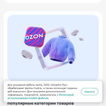
Для улучшения работы сайта, ООО «Инсейлс Рус»
21.07.2026
маркетплейсы
обрабатывает файлы Cookie, а также использует сервисы
веб-аналитики. Для получения дополнительной
Принять
информации, пожалуйста, ознакомьтесь с
Политикой
Что продавать на Ozon в 2026 году:
использования Cookie-файлов.
популярные категории товаров