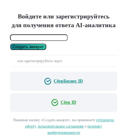
Войдите или зарегистрируйтесь
для получения ответа AI-аналитика
Создать аккаунт
или зарегистрируйтесь через
СберБизнес ID
Сбер ID
Нажимая кнопку «Создать аккаунт», вы принимаете
публичную
оферту
,
пользовательское соглашение
и
политику
конфиденциальности