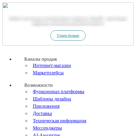
Теперь мы – Сбер2B
inSales стал частью системы бизнес-сервисов. Сбер2В – еще больше
цифровых решений для развития бизнеса!
Узнать больше
Каналы продаж
Интернет-магазин
Маркетплейсы
Возможности
Функционал платформы
Шаблоны дизайна
Приложения
Доставка
Техническая информация
Мессенджеры
AI-Аналитик