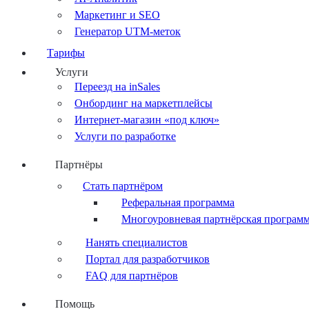
Маркетинг и SEO
Генератор UTM-меток
Тарифы
Услуги
Переезд на inSales
Онбординг на маркетплейсы
Интернет-магазин «под ключ»
Услуги по разработке
Партнёры
Стать партнёром
Реферальная программа
Многоуровневая партнёрская програм
Нанять специалистов
Портал для разработчиков
FAQ для партнёров
Помощь