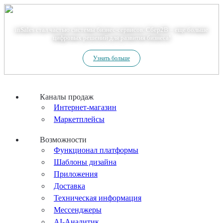
Теперь мы – Сбер2B
inSales стал частью системы бизнес-сервисов. Сбер2В – еще больше
цифровых решений для развития бизнеса!
Узнать больше
Каналы продаж
Интернет-магазин
Маркетплейсы
Возможности
Функционал платформы
Шаблоны дизайна
Приложения
Доставка
Техническая информация
Мессенджеры
AI-Аналитик