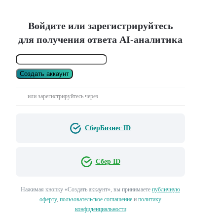
Войдите или зарегистрируйтесь
для получения ответа AI-аналитика
Создать аккаунт
или зарегистрируйтесь через
СберБизнес ID
Сбер ID
Нажимая кнопку «Создать аккаунт», вы принимаете
публичную
оферту
,
пользовательское соглашение
и
политику
конфиденциальности