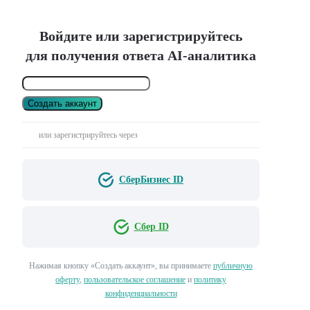
Войдите или зарегистрируйтесь
для получения ответа AI-аналитика
Создать аккаунт
или зарегистрируйтесь через
СберБизнес ID
Сбер ID
Нажимая кнопку «Создать аккаунт», вы принимаете
публичную
оферту
,
пользовательское соглашение
и
политику
конфиденциальности