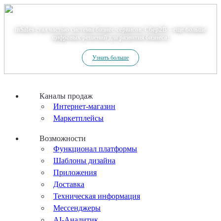
Теперь мы – Сбер2B
inSales стал частью системы бизнес-сервисов. Сбер2В – еще больше
цифровых решений для развития бизнеса!
Узнать больше
Каналы продаж
Интернет-магазин
Маркетплейсы
Возможности
Функционал платформы
Шаблоны дизайна
Приложения
Доставка
Техническая информация
Мессенджеры
AI-Аналитик