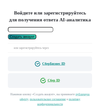
Войдите или зарегистрируйтесь
для получения ответа AI-аналитика
Создать аккаунт
или зарегистрируйтесь через
СберБизнес ID
Сбер ID
Нажимая кнопку «Создать аккаунт», вы принимаете
публичную
оферту
,
пользовательское соглашение
и
политику
конфиденциальности