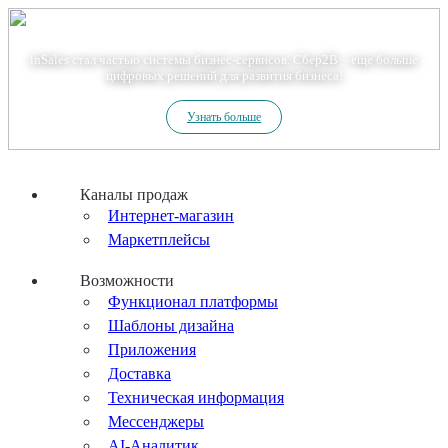
Теперь мы – Сбер2B
inSales стал частью системы бизнес-сервисов. Сбер2В – еще больше
цифровых решений для развития бизнеса!
Узнать больше
Каналы продаж
Интернет-магазин
Маркетплейсы
Возможности
Функционал платформы
Шаблоны дизайна
Приложения
Доставка
Техническая информация
Мессенджеры
AI-Аналитик