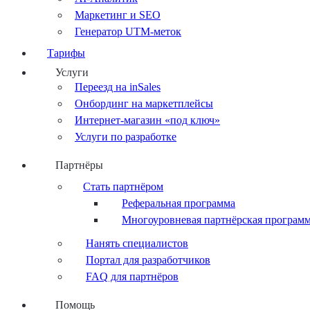
Маркетинг и SEO
Генератор UTM-меток
Тарифы
Услуги
Переезд на inSales
Онбординг на маркетплейсы
Интернет-магазин «под ключ»
Услуги по разработке
Партнёры
Стать партнёром
Реферальная программа
Многоуровневая партнёрская програм
Нанять специалистов
Портал для разработчиков
FAQ для партнёров
Помощь