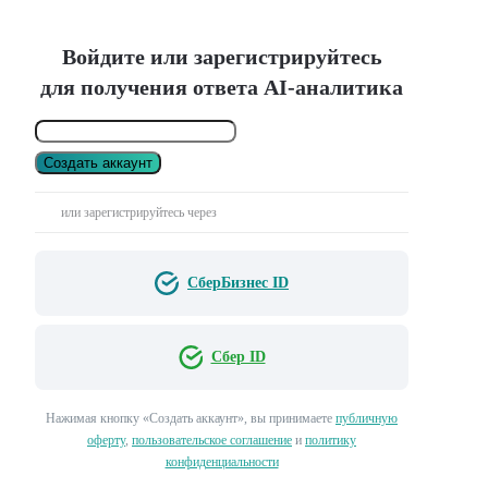
Войдите или зарегистрируйтесь
для получения ответа AI-аналитика
Создать аккаунт
или зарегистрируйтесь через
СберБизнес ID
Сбер ID
Нажимая кнопку «Создать аккаунт», вы принимаете
публичную
оферту
,
пользовательское соглашение
и
политику
конфиденциальности