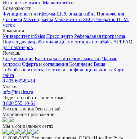
Интернет-магазин
Маркетплейсы
Возможности
Функционал платформы
Шаблоны дизайна
Приложения
Доставка
Мессенджеры
Маркетинг и SEO
Генератор UTM-
меток
Компания
Университет inSales
Пресс-центр
Реферальная программа
Портал для разработчиков
Документация по inSales API
FAQ
для партнёров
Помощь
Документация
Как открыть интернет-магазин
Частые
вопросы
Оферта и соглашения
Комплаенс
Ваша
кибербезопасность
Политика конфиденциальности
Карта
сайта
8 495 649-83-14
Москва
info@insales.ru
Отдел по работе с клиентами
8 800 555-10-61
Россия, звонок бесплатный
Мобильное приложение
Мы в социальных сетях
© 2008-2026. Все права защищены. ООО «Инсейлс Рус»