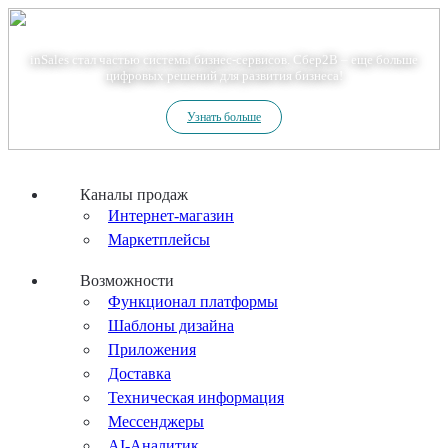
Теперь мы – Сбер2B
inSales стал частью системы бизнес-сервисов. Сбер2В – еще больше
цифровых решений для развития бизнеса!
Узнать больше
Каналы продаж
Интернет-магазин
Маркетплейсы
Возможности
Функционал платформы
Шаблоны дизайна
Приложения
Доставка
Техническая информация
Мессенджеры
AI-Аналитик