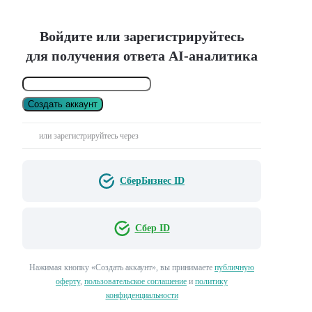
Войдите или зарегистрируйтесь
для получения ответа AI-аналитика
Создать аккаунт
или зарегистрируйтесь через
СберБизнес ID
Сбер ID
Нажимая кнопку «Создать аккаунт», вы принимаете
публичную
оферту
,
пользовательское соглашение
и
политику
конфиденциальности