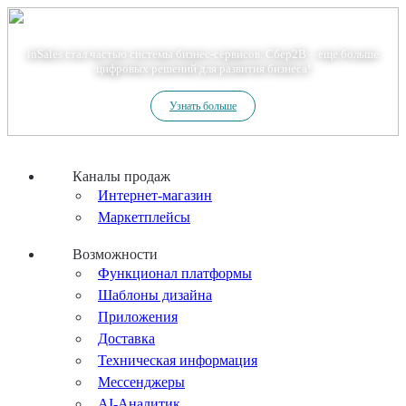
Теперь мы – Сбер2B
inSales стал частью системы бизнес-сервисов. Сбер2В – еще больше
цифровых решений для развития бизнеса!
Узнать больше
Каналы продаж
Интернет-магазин
Маркетплейсы
Возможности
Функционал платформы
Шаблоны дизайна
Приложения
Доставка
Техническая информация
Мессенджеры
AI-Аналитик