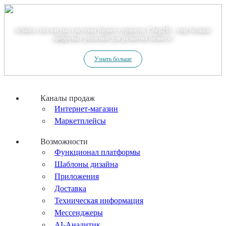
Теперь мы – Сбер2B
inSales стал частью системы бизнес-сервисов. Сбер2В – еще больше
цифровых решений для развития бизнеса!
Узнать больше
Каналы продаж
Интернет-магазин
Маркетплейсы
Возможности
Функционал платформы
Шаблоны дизайна
Приложения
Доставка
Техническая информация
Мессенджеры
AI-Аналитик