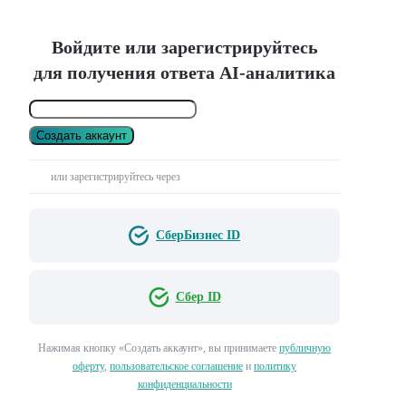
Войдите или зарегистрируйтесь
для получения ответа AI-аналитика
Создать аккаунт
или зарегистрируйтесь через
СберБизнес ID
Сбер ID
Нажимая кнопку «Создать аккаунт», вы принимаете
публичную
оферту
,
пользовательское соглашение
и
политику
конфиденциальности