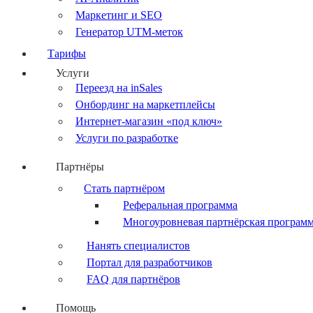
Маркетинг и SEO
Генератор UTM-меток
Тарифы
Услуги
Переезд на inSales
Онбординг на маркетплейсы
Интернет-магазин «под ключ»
Услуги по разработке
Партнёры
Стать партнёром
Реферальная программа
Многоуровневая партнёрская програм
Нанять специалистов
Портал для разработчиков
FAQ для партнёров
Помощь