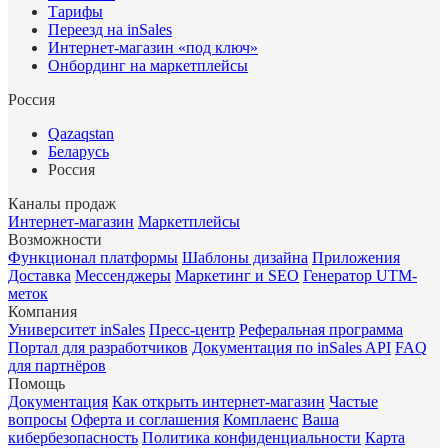
Тарифы
Переезд на inSales
Интернет-магазин «под ключ»
Онбординг на маркетплейсы
Россия
Qazaqstan
Беларусь
Россия
Каналы продаж
Интернет-магазин
Маркетплейсы
Возможности
Функционал платформы
Шаблоны дизайна
Приложения
Доставка
Мессенджеры
Маркетинг и SEO
Генератор UTM-
меток
Компания
Университет inSales
Пресс-центр
Реферальная программа
Портал для разработчиков
Документация по inSales API
FAQ
для партнёров
Помощь
Документация
Как открыть интернет-магазин
Частые
вопросы
Оферта и соглашения
Комплаенс
Ваша
кибербезопасность
Политика конфиденциальности
Карта